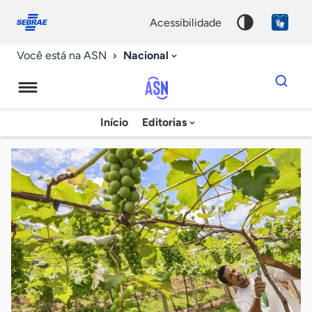
Fale
Acessibilidade
conosco
0
acessibilidade
9
Nacional
Você está na ASN
Dados
para
busca
Agência
Início
Editorias
Palavra
Sebrae
chave
de
Notícias