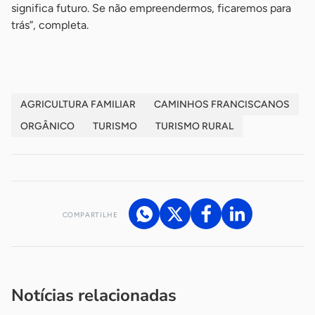
significa futuro. Se não empreendermos, ficaremos para
trás”, completa.
AGRICULTURA FAMILIAR
CAMINHOS FRANCISCANOS
ORGÂNICO
TURISMO
TURISMO RURAL
COMPARTILHE
Acesse nossos canais de atendimento
Ficou com alguma dúvida?
.
Se
você é um profissional da imprensa, entre em contato pelo
imprensa@sebrae.com.br
fale com a ASN em cada UF
ou
Notícias relacionadas