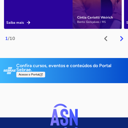
Cíntia Ceriotti Weirich
Bento Gonçalves / RS
Saiba mais
1
/10
Confira cursos, eventos e conteúdos do Portal
Sebrae.
Acesse o Portal