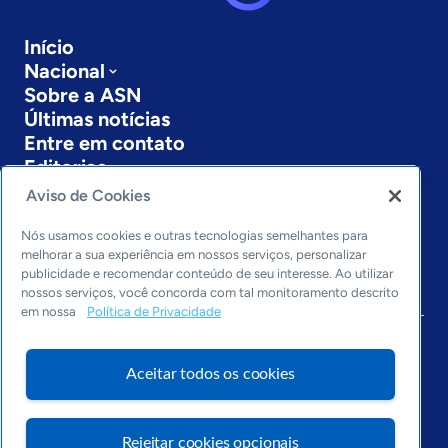
Início
Nacional
Sobre a ASN
Últimas notícias
Entre em contato
Editorias
Aviso de Cookies
Economia & Política
Inovação & Tecnologia
Nós usamos cookies e outras tecnologias semelhantes para
Cultura empreendedora
melhorar a sua experiência em nossos serviços, personalizar
publicidade e recomendar conteúdo de seu interesse. Ao utilizar
Dados
nossos serviços, você concorda com tal monitoramento descrito
Arquivo
em nossa
Política de Privacidade
Aceitar todos os cookies
Rejeitar cookies opcionais