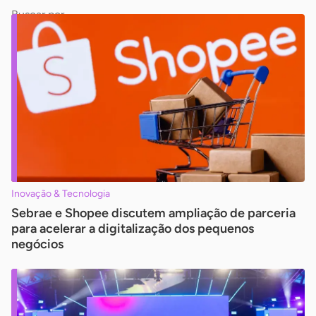
Dados
Palavra
para
chave
busca
Pesquisar
Inovação & Tecnologia
Sebrae e Shopee discutem ampliação de parceria
para acelerar a digitalização dos pequenos
negócios