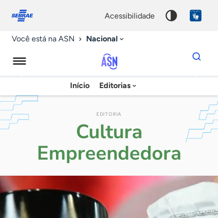
Fale
Acessibilidade
conosco
0
acessibilidade
9
Nacional
Você está na ASN
Dados
para
busca
Agência
Início
Editorias
Palavra
Sebrae
chave
de
EDITORIA
Cultura
Notícias
Empreendedora