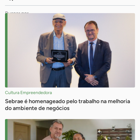
Dados
Palavra
para
chave
busca
Pesquisar
Cultura Empreendedora
Sebrae é homenageado pelo trabalho na melhoria
do ambiente de negócios