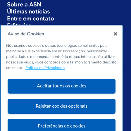
Sobre a ASN
Últimas notícias
Entre em contato
Editorias
Aviso de Cookies
Economia & Política
Inovação & Tecnologia
Nós usamos cookies e outras tecnologias semelhantes para
Cultura empreendedora
melhorar a sua experiência em nossos serviços, personalizar
publicidade e recomendar conteúdo de seu interesse. Ao utilizar
Dados
nossos serviços, você concorda com tal monitoramento descrito
Arquivo
em nossa
Política de Privacidade
Aceitar todos os cookies
Rejeitar cookies opcionais
Preferências de cookies
Visite o Portal Sebrae