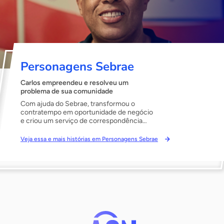
Personagens Sebrae
Carlos empreendeu e resolveu um
problema de sua comunidade
Com ajuda do Sebrae, transformou o
contratempo em oportunidade de negócio
e criou um serviço de correspondência
que foi expandido para outras
comunidades do Rio de Janeiro.
Veja essa e mais histórias em Personagens Sebrae