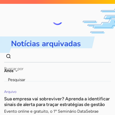
Notícias arquivadas
Dados
Palavra
para
chave
Anos
busca
Pesquisar
Arquivo
Sua empresa vai sobreviver? Aprenda a identificar
sinais de alerta para traçar estratégias de gestão
Evento online e gratuito, o 1º Seminário DataSebrae