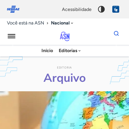
Fale
Acessibilidade
conosco
0
acessibilidade
9
Nacional
Você está na ASN
Dados
para
busca
Agência
Início
Editorias
Palavra
Sebrae
chave
de
EDITORIA
Arquivo
Notícias