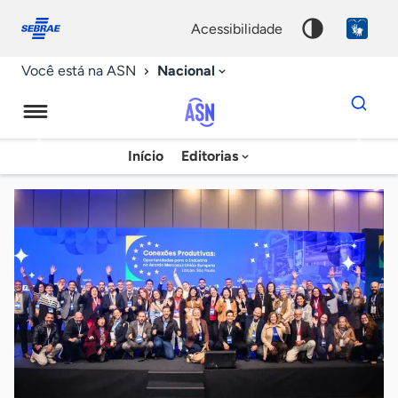
Fale
Acessibilidade
conosco
0
acessibilidade
9
Nacional
Você está na ASN
Dados
para
busca
Agência
Início
Editorias
Palavra
Sebrae
chave
de
Notícias