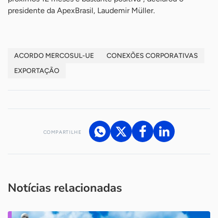
presidente da ApexBrasil, Laudemir Müller.
ACORDO MERCOSUL-UE
CONEXÕES CORPORATIVAS
EXPORTAÇÃO
COMPARTILHE
Acesse nossos canais de atendimento
Ficou com alguma dúvida?
.
Se
você é um profissional da imprensa, entre em contato pelo
imprensa@sebrae.com.br
fale com a ASN em cada UF
ou
Notícias relacionadas