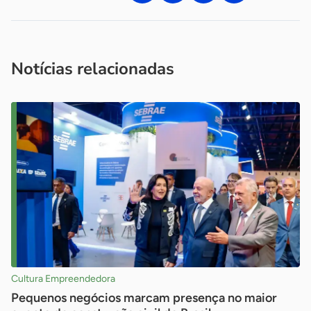
Acesse nossos canais de atendimento
Ficou com alguma dúvida?
.
Se
você é um profissional da imprensa, entre em contato pelo
imprensa@sebrae.com.br
fale com a ASN em cada UF
ou
Notícias relacionadas
Cultura Empreendedora
Pequenos negócios marcam presença no maior