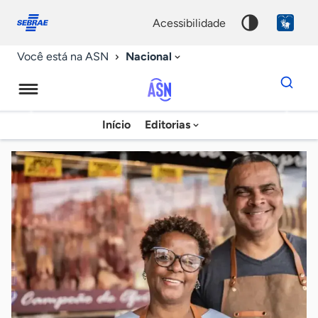
Fale
Acessibilidade
conosco
0
acessibilidade
9
Nacional
Você está na ASN
Dados
para
busca
Agência
Início
Editorias
Palavra
Sebrae
chave
de
Notícias