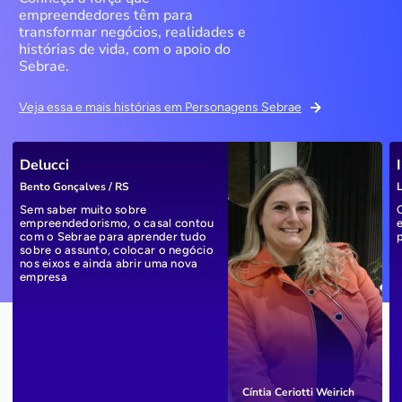
empreendedores têm para
transformar negócios, realidades e
histórias de vida, com o apoio do
Sebrae.
Veja essa e mais histórias em Personagens Sebrae
Delucci
Bento Gonçalves / RS
L
Sem saber muito sobre
empreendedorismo, o casal contou
com o Sebrae para aprender tudo
sobre o assunto, colocar o negócio
nos eixos e ainda abrir uma nova
empresa
Cíntia Ceriotti Weirich