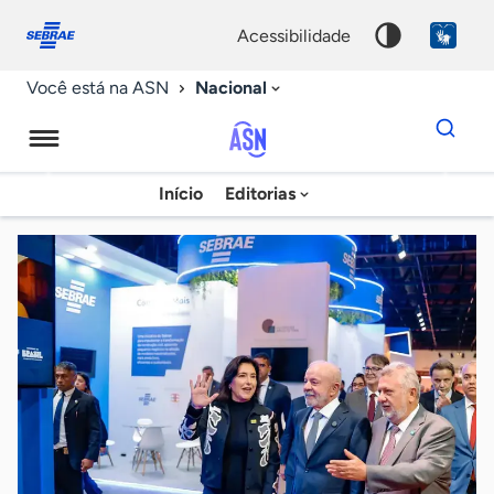
Fale
Acessibilidade
conosco
0
acessibilidade
9
Nacional
Você está na ASN
Dados
para
busca
Agência
Início
Editorias
Palavra
Sebrae
chave
de
Notícias