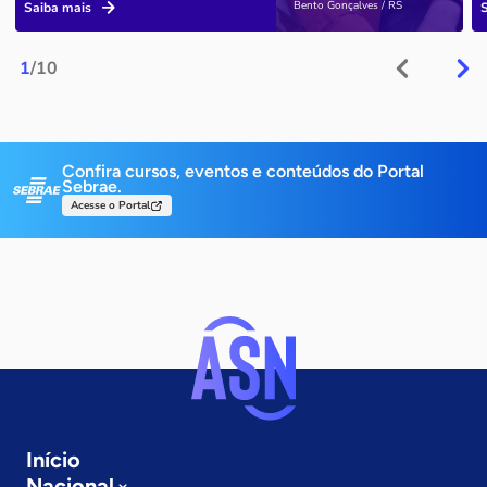
Bento Gonçalves / RS
Saiba mais
1
/10
Confira cursos, eventos e conteúdos do Portal
Sebrae.
Acesse o Portal
Início
Nacional