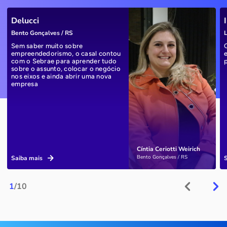
Delucci
Bento Gonçalves / RS
L
Sem saber muito sobre
empreendedorismo, o casal contou
com o Sebrae para aprender tudo
sobre o assunto, colocar o negócio
nos eixos e ainda abrir uma nova
empresa
Cíntia Ceriotti Weirich
Bento Gonçalves / RS
Saiba mais
1
/10