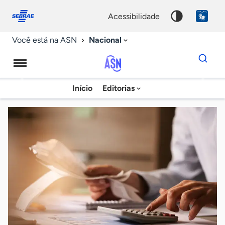
Fale
Acessibilidade
conosco
0
acessibilidade
9
Nacional
Você está na ASN
Dados
para
busca
Agência
Início
Editorias
Palavra
Sebrae
chave
de
Notícias