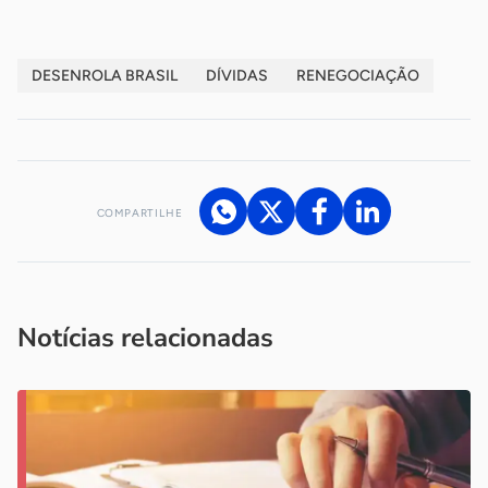
DESENROLA BRASIL
DÍVIDAS
RENEGOCIAÇÃO
COMPARTILHE
Acesse nossos canais de atendimento
Ficou com alguma dúvida?
.
Se
você é um profissional da imprensa, entre em contato pelo
imprensa@sebrae.com.br
fale com a ASN em cada UF
ou
Notícias relacionadas