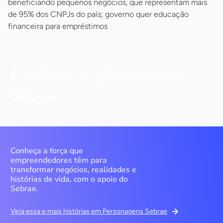
beneficiando pequenos negócios, que representam mais
de 95% dos CNPJs do país; governo quer educação
financeira para empréstimos
Conheça os Personagens
Sebrae
Conheça a força que
empreendedores têm para
transformar negócios, realidades e
histórias de vida, com o apoio do
Sebrae.
Veja essa e mais histórias em Personagens Sebrae