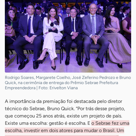
Rodrigo Soares, Margarete Coelho, José Zeferino Pedrozo e Bruno
Quick, na cerimônia de entrega do Prêmio Sebrae Prefeitura
Empreendedora | Foto: Erivelton Viana
A importância da premiação foi destacada pelo diretor
técnico do Sebrae, Bruno Quick. “Por trás desse projeto,
que começou 25 anos atrás, existe um projeto de país.
Existe uma escolha: gestão é escolha. E
o Sebrae fez uma
escolha, investir em dois atores para mudar o Brasil. Um