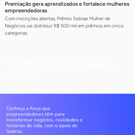
Premiação gera aprendizados e fortalece mulheres
empreendedoras
Com inscrições abertas, Prêmio Sebrae Mulher de
Negócios vai distribuir R$ 500 mil em prêmios em cinco
categorias
Conheça os Personagens
Sebrae
Conheça a força que
empreendedores têm para
transformar negócios, realidades e
histórias de vida, com o apoio do
Sebrae.