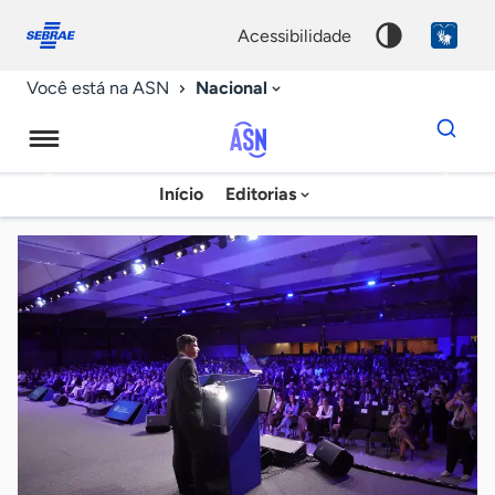
Fale
Acessibilidade
conosco
0
acessibilidade
9
Nacional
Você está na ASN
Dados
para
busca
Agência
Início
Editorias
Palavra
Sebrae
chave
de
Notícias