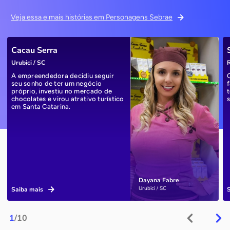
Veja essa e mais histórias em Personagens Sebrae
Cacau Serra
Urubici / SC
R
A empreendedora decidiu seguir
seu sonho de ter um negócio
próprio, investiu no mercado de
chocolates e virou atrativo turístico
em Santa Catarina.
Dayana Fabre
Urubici / SC
Saiba mais
1
/10