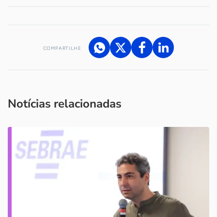
COMPARTILHE
Acesse nossos canais de atendimento
Ficou com alguma dúvida?
.
Se
você é um profissional da imprensa, entre em contato pelo
imprensa@sebrae.com.br
fale com a ASN em cada UF
ou
Notícias relacionadas