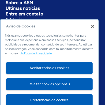
Sobre a ASN
Últimas notícias
Entre em contato
Editorias
Aviso de Cookies
Economia & Política
Inovação & Tecnologia
Nós usamos cookies e outras tecnologias semelhantes para
Cultura empreendedora
melhorar a sua experiência em nossos serviços, personalizar
publicidade e recomendar conteúdo de seu interesse. Ao utilizar
Dados
nossos serviços, você concorda com tal monitoramento descrito
Arquivo
em nossa
Política de Privacidade
Aceitar todos os cookies
Rejeitar cookies opcionais
Preferências de cookies
Visite o Portal Sebrae