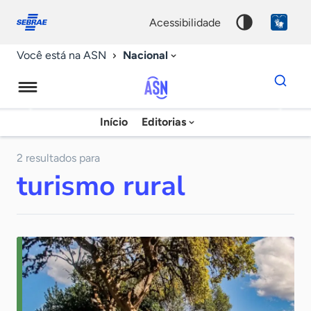
Fale
Acessibilidade
conosco
0
acessibilidade
9
Nacional
Você está na ASN
Dados
para
busca
Agência
Início
Editorias
Palavra
Sebrae
chave
de
2 resultados para
turismo rural
Notícias