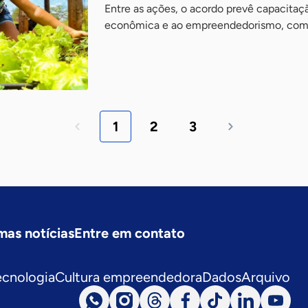
Entre as ações, o acordo prevê capacitaç
econômica e ao empreendedorismo, com p
1
2
3
mas notícias
Entre em contato
ecnologia
Cultura empreendedora
Dados
Arquivo