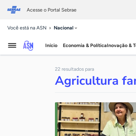
Fale
Acessibilidade
conosco
0
Acesse o Portal Sebrae
9
Nacional
Você está na ASN
Início
Economia & Política
Inovação & T
Agência
Sebrae
22 resultados para
de
Agricultura fa
Notícias