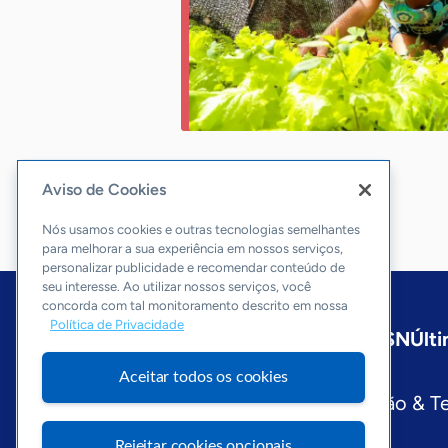
Aviso de Cookies
Nós usamos cookies e outras tecnologias semelhantes
para melhorar a sua experiência em nossos serviços,
personalizar publicidade e recomendar conteúdo de
seu interesse. Ao utilizar nossos serviços, você
concorda com tal monitoramento descrito em nossa
Política de Privacidade
Início
Nacional
Sobre a ASN
Últi
Editorias
Aceitar todos os cookies
Economia & Política
Inovação & T
Visite o Portal Sebrae
Rejeitar cookies opcionais