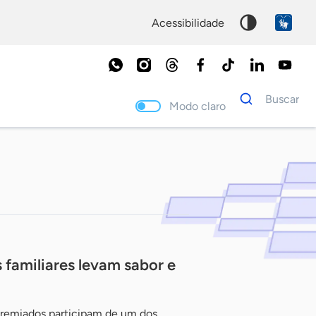
acessibilidade
Dados
Buscar
para
Modo claro
busca
Palavra
chave
familiares levam sabor e
remiados participam de um dos