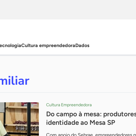
ecnologia
Cultura empreendedora
Dados
miliar
Cultura Empreendedora
Do campo à mesa: produtores 
identidade ao Mesa SP
Com apoio do Sebrae, empreendedores p