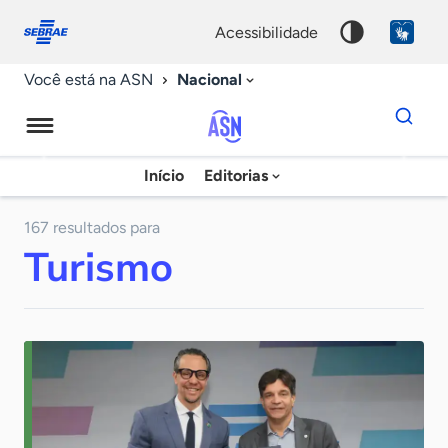
Fale
Acessibilidade
conosco
0
acessibilidade
9
Nacional
Você está na ASN
Dados
para
busca
Agência
Início
Editorias
Palavra
Sebrae
chave
de
167 resultados para
Turismo
Notícias