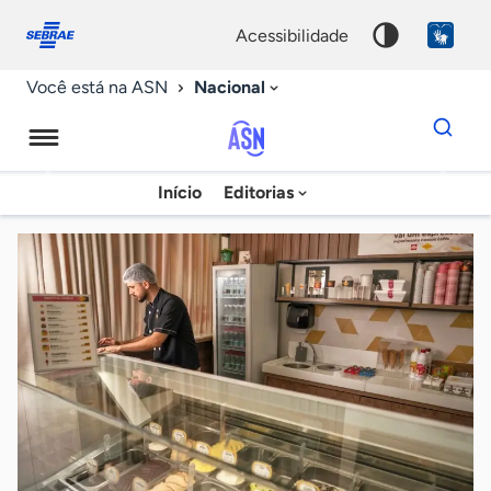
Fale
Acessibilidade
conosco
0
acessibilidade
9
Nacional
Você está na ASN
Dados
para
busca
Agência
Início
Editorias
Palavra
Sebrae
chave
de
Notícias