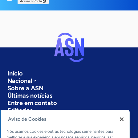
Acesse o Portal
Início
Nacional
Sobre a ASN
Últimas notícias
Entre em contato
Editorias
Aviso de Cookies
Economia & Política
Inovação & Tecnologia
Nós usamos cookies e outras tecnologias semelhantes para
Cultura empreendedora
melhorar a sua experiência em nossos serviços, personalizar