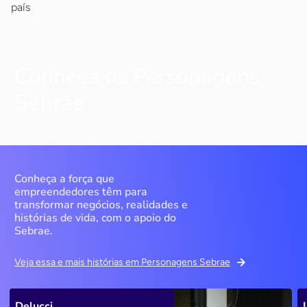
país
Conheça os Personagens
Sebrae
Conheça a força que
empreendedores têm para
transformar negócios, realidades e
histórias de vida, com o apoio do
Sebrae.
Veja essa e mais histórias em Personagens Sebrae
Delucci