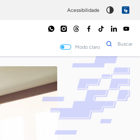
acessibilidade
Dados
Buscar
para
Modo claro
busca
Palavra
chave