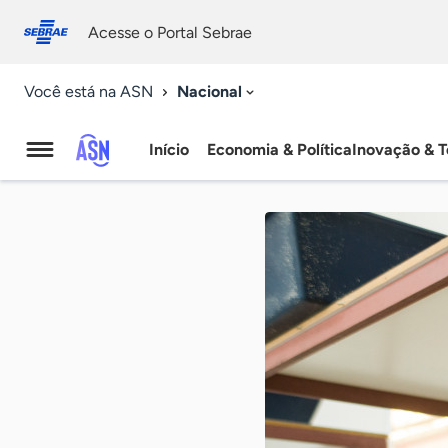
Fale
Acessibilidade
conosco
0
Acesse o Portal Sebrae
9
Nacional
Você está na ASN
Início
Economia & Política
Inovação & T
Agência
Sebrae
de
Notícias