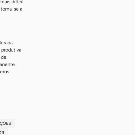
ais difícil
 torna-se a
erada.
 produtiva
 de
anente.
rmos
IÇÕES
OR