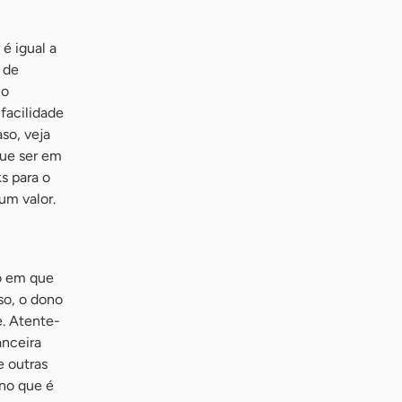
é igual a
 de
 o
facilidade
so, veja
que ser em
s para o
um valor.
o em que
so, o dono
e. Atente-
anceira
e outras
 no que é