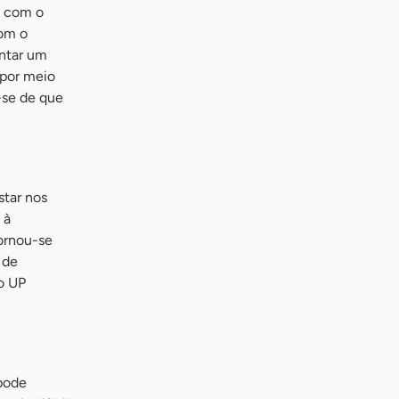
o com o
com o
ontar um
 por meio
-se de que
star nos
 à
tornou-se
 de
o UP
 pode