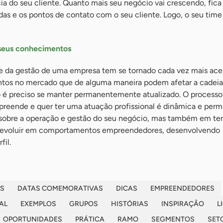
 do seu cliente. Quanto mais seu negócio vai crescendo, fica m
as e os pontos de contato com o seu cliente. Logo, o seu time
s seus conhecimentos
 da gestão de uma empresa tem se tornado cada vez mais acel
ntos no mercado que de alguma maneira podem afetar a cadeia
o é preciso se manter permanentemente atualizado. O processo
eende e quer ter uma atuação profissional é dinâmica e perm
r sobre a operação e gestão do seu negócio, mas também em te
do evoluir em comportamentos empreendedores, desenvolvendo
fil.
S
DATAS COMEMORATIVAS
DICAS
EMPREENDEDORES
AL
EXEMPLOS
GRUPOS
HISTÓRIAS
INSPIRAÇÃO
L
OPORTUNIDADES
PRÁTICA
RAMO
SEGMENTOS
SET