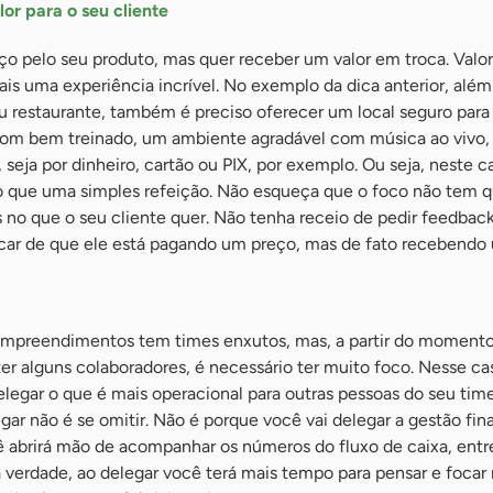
or para o seu cliente
o pelo seu produto, mas quer receber um valor em troca. Valor 
is uma experiência incrível. No exemplo da dica anterior, além
u restaurante, também é preciso oferecer um local seguro para
om bem treinado, um ambiente agradável com música ao vivo, 
seja por dinheiro, cartão ou PIX, por exemplo. Ou seja, neste ca
 que uma simples refeição. Não esqueça que o foco não tem 
no que o seu cliente quer. Não tenha receio de pedir feedback
ficar de que ele está pagando um preço, mas de fato recebendo 
empreendimentos tem times enxutos, mas, a partir do moment
r alguns colaboradores, é necessário ter muito foco. Nesse ca
legar o que é mais operacional para outras pessoas do seu tim
egar não é se omitir. Não é porque você vai delegar a gestão fin
ê abrirá mão de acompanhar os números do fluxo de caixa, entr
 verdade, ao delegar você terá mais tempo para pensar e focar