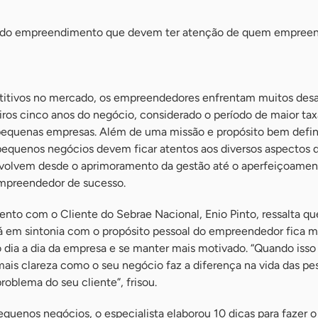
s do empreendimento que devem ter atenção de quem empree
itivos no mercado, os empreendedores enfrentam muitos desa
iros cinco anos do negócio, considerado o período de maior tax
pequenas empresas. Além de uma missão e propósito bem defin
 pequenos negócios devem ficar atentos aos diversos aspectos 
olvem desde o aprimoramento da gestão até o aperfeiçoamen
preendedor de sucesso.
nto com o Cliente do Sebrae Nacional, Enio Pinto, ressalta q
á em sintonia com o propósito pessoal do empreendedor fica ma
o dia a dia da empresa e se manter mais motivado. “Quando iss
ais clareza como o seu negócio faz a diferença na vida das pe
roblema do seu cliente”, frisou.
equenos negócios, o especialista elaborou 10 dicas para fazer o