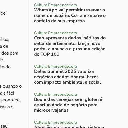
Cultura Empreendedora
WhatsApp vai permitir reservar o
nde
nome de usuário. Corra e separe o
contato da sua empresa
Cultura Empreendedora
Crab apresenta dados inéditos do
fios,
setor de artesanato, lança novo
a de
portal e anuncia a próxima edição
idos para
do TOP 100
do
to do
Cultura Empreendedora
Delas Summit 2025 valoriza
negócios criados por mulheres
com impacto ambiental e social
ue quando o
is fácil
Cultura Empreendedora
Boom das cervejas sem glúten é
o acontece,
oportunidade de negócio para
ssoas e
microcervejarias
Cultura Empreendedora
 seu
Atenção, empreendedor: sistema