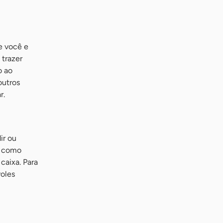
e você e
 trazer
o ao
outros
r.
ir ou
e, como
caixa. Para
roles