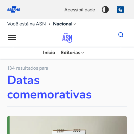
Fale
Acessibilidade
conosco
0
acessibilidade
9
Nacional
Você está na ASN
Dados
para
busca
Agência
Início
Editorias
Palavra
Sebrae
chave
de
134 resultados para
Datas
Notícias
comemorativas