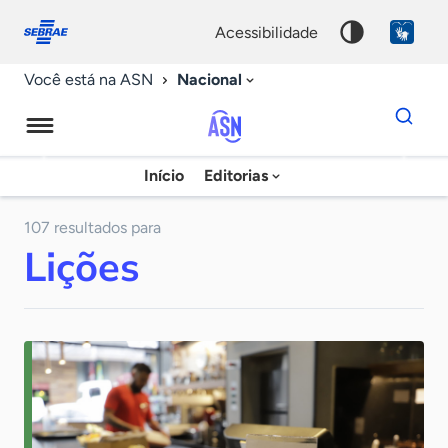
Fale
Acessibilidade
conosco
0
acessibilidade
9
Nacional
Você está na ASN
Dados
para
busca
Agência
Início
Editorias
Palavra
Sebrae
chave
de
107 resultados para
Lições
Notícias