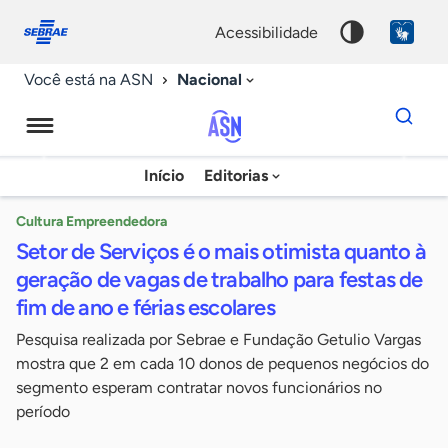
Fale
Acessibilidade
conosco
0
acessibilidade
9
Nacional
Você está na ASN
Dados
para
busca
Agência
Início
Editorias
Palavra
Sebrae
chave
de
Cultura Empreendedora
Setor de Serviços é o mais otimista quanto à
Notícias
geração de vagas de trabalho para festas de
fim de ano e férias escolares
Pesquisa realizada por Sebrae e Fundação Getulio Vargas
mostra que 2 em cada 10 donos de pequenos negócios do
segmento esperam contratar novos funcionários no
período