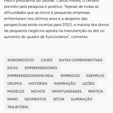
Para o presidente do Sebrae, Carlos Melles, o cenário
previsto pela pesquisa é positivo. “Apesar de todas as
dificuldades que as micro e pequenas empresas
enfrentaram nos últimos anos e a despeito das
perspectivas ainda incertas para 2023, a maioria dos donos
de pequenos negócios aposta na manutenção ou até no
aumento do quadro de funcionários”, comenta.
AGRONEGÓCIO
CASES
DATAS COMEMORATIVAS
DICAS
EMPREENDEDORES
EMPREENDEDORISMO REAL
EMPREGOS
EXEMPLOS
GRUPOS
HISTÓRIAS
INSPIRAÇÃO
LIÇÕES
MODELOS
NICHOS
OPORTUNIDADES
PRÁTICA
RAMO
SEGMENTOS
SETOR
SUPERAÇÃO
TRAJETÓRIA