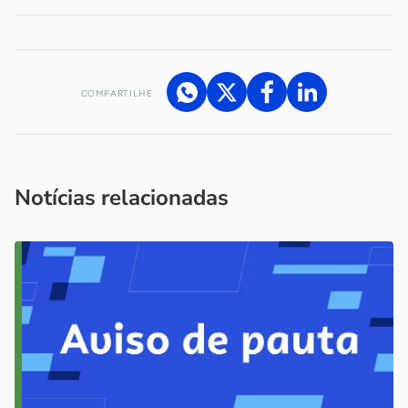
COMPARTILHE
Acesse nossos canais de atendimento
Ficou com alguma dúvida?
.
Se
você é um profissional da imprensa, entre em contato pelo
imprensa@sebrae.com.br
fale com a ASN em cada UF
ou
Notícias relacionadas