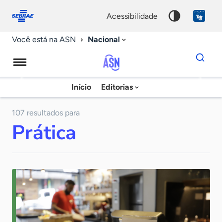
Fale
Acessibilidade
conosco
0
acessibilidade
9
Nacional
Você está na ASN
Dados
para
busca
Agência
Início
Editorias
Palavra
Sebrae
chave
de
107 resultados para
Prática
Notícias