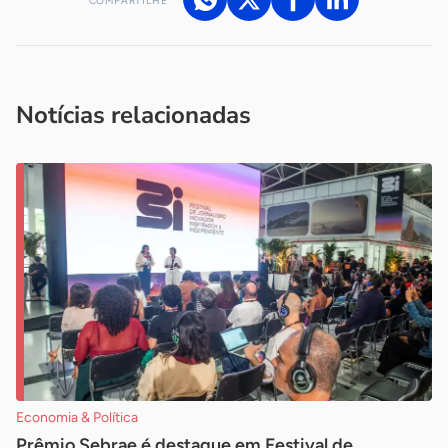
COMPARTILHE
Acesse nossos canais de atendimento
Ficou com alguma dúvida?
.
Se
você é um profissional da imprensa, entre em contato pelo
imprensa@sebrae.com.br
fale com a ASN em cada UF
ou
Notícias relacionadas
Economia & Política
Prêmio Sebrae é destaque em Festival de