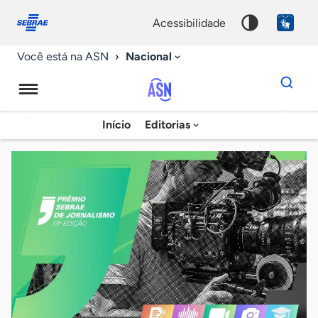
Fale
Acessibilidade
conosco
0
acessibilidade
9
Nacional
Você está na ASN
Dados
para
busca
Agência
Início
Editorias
Palavra
Sebrae
chave
de
Notícias