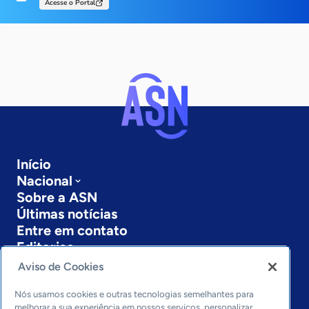
Acesse o Portal
Início
Nacional
Sobre a ASN
Últimas notícias
Entre em contato
Editorias
Aviso de Cookies
Economia & Política
Inovação & Tecnologia
Nós usamos cookies e outras tecnologias semelhantes para
Cultura empreendedora
melhorar a sua experiência em nossos serviços, personalizar