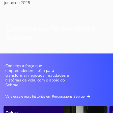
junho de 2025
Conheça os Personagens
Sebrae
Conheça a força que
empreendedores têm para
transformar negócios, realidades e
histórias de vida, com o apoio do
Sebrae.
Veja essa e mais histórias em Personagens Sebrae
Delucci