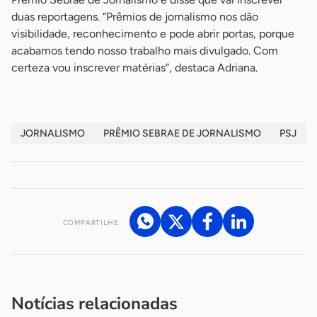
duas reportagens. “Prêmios de jornalismo nos dão
visibilidade, reconhecimento e pode abrir portas, porque
acabamos tendo nosso trabalho mais divulgado. Com
certeza vou inscrever matérias”, destaca Adriana.
JORNALISMO
PRÊMIO SEBRAE DE JORNALISMO
PSJ
COMPARTILHE
Acesse nossos canais de atendimento
Ficou com alguma dúvida?
.
Se
você é um profissional da imprensa, entre em contato pelo
imprensa@sebrae.com.br
fale com a ASN em cada UF
ou
Notícias relacionadas