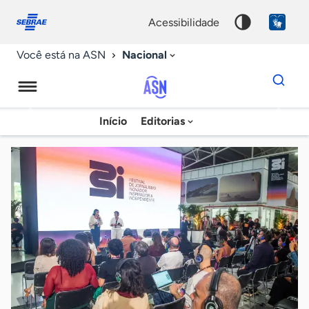
Fale
Acessibilidade
conosco
0
acessibilidade
9
Nacional
Você está na ASN
Dados
para
busca
Agência
Início
Editorias
Palavra
Sebrae
chave
de
Notícias