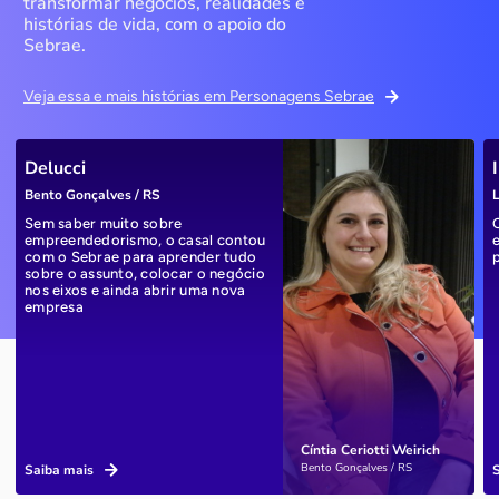
transformar negócios, realidades e
histórias de vida, com o apoio do
Sebrae.
Veja essa e mais histórias em Personagens Sebrae
Delucci
Bento Gonçalves / RS
L
Sem saber muito sobre
empreendedorismo, o casal contou
com o Sebrae para aprender tudo
sobre o assunto, colocar o negócio
nos eixos e ainda abrir uma nova
empresa
Cíntia Ceriotti Weirich
Bento Gonçalves / RS
Saiba mais