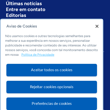
Últimas notícias
Entre em contato
Editorias
Economia & Política
Aviso de Cookies
Inovação & Tecnologia
Cultura empreendedora
Nós usamos cookies e outras tecnologias semelhantes para
melhorar a sua experiência em nossos serviços, personalizar
Dados
publicidade e recomendar conteúdo de seu interesse. Ao utilizar
Arquivo
nossos serviços, você concorda com tal monitoramento descrito
em nossa
Política de Privacidade
Aceitar todos os cookies
Rejeitar cookies opcionais
Visite o Portal Sebrae
Preferências de cookies