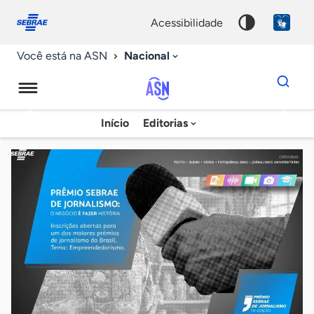
Fale
Acessibilidade
conosco
0
acessibilidade
9
Nacional
Você está na ASN
Dados
para
busca
Agência
Início
Editorias
Palavra
Sebrae
chave
de
Notícias