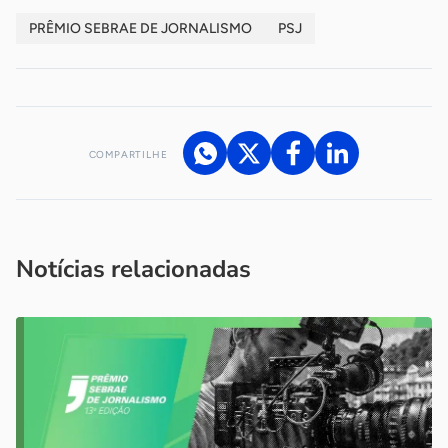
PRÊMIO SEBRAE DE JORNALISMO
PSJ
COMPARTILHE
Acesse nossos canais de atendimento
Ficou com alguma dúvida?
.
Se
você é um profissional da imprensa, entre em contato pelo
imprensa@sebrae.com.br
fale com a ASN em cada UF
ou
Notícias relacionadas