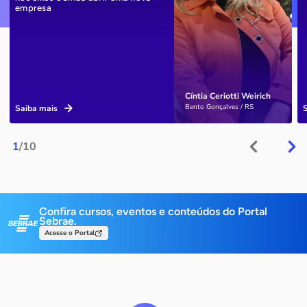
empresa
Cíntia Ceriotti Weirich
Bento Gonçalves / RS
Saiba mais
1
/10
Confira cursos, eventos e conteúdos do Portal
Sebrae.
Acesse o Portal