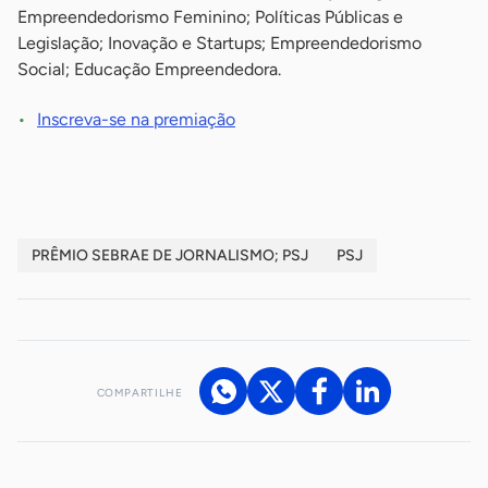
Empreendedorismo Feminino; Políticas Públicas e
Legislação; Inovação e Startups; Empreendedorismo
Social; Educação Empreendedora.
Inscreva-se na premiação
PRÊMIO SEBRAE DE JORNALISMO; PSJ
PSJ
COMPARTILHE
Acesse nossos canais de atendimento
Ficou com alguma dúvida?
.
Se
você é um profissional da imprensa, entre em contato pelo