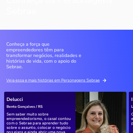
Sebrae
Conheça a força que
empreendedores têm para
transformar negócios, realidades e
histórias de vida, com o apoio do
Sebrae.
Veja essa e mais histórias em Personagens Sebrae
Delucci
Bento Gonçalves / RS
L
Sem saber muito sobre
empreendedorismo, o casal contou
com o Sebrae para aprender tudo
sobre o assunto, colocar o negócio
nos eixos e ainda abrir uma nova