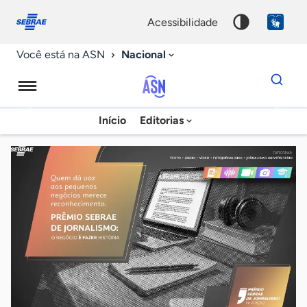
Fale
Acessibilidade
conosco
0
acessibilidade
9
Nacional
Você está na ASN
Dados
para
busca
Agência
Início
Editorias
Palavra
Sebrae
chave
de
Notícias