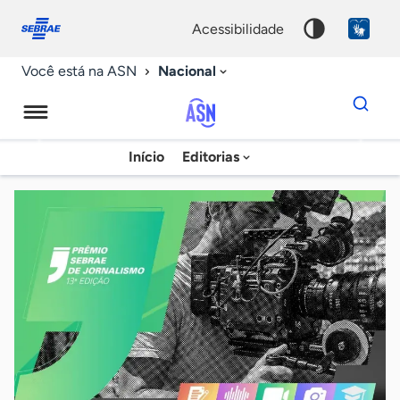
Fale
Acessibilidade
conosco
0
acessibilidade
9
Nacional
Você está na ASN
Dados
para
busca
Agência
Início
Editorias
Palavra
Sebrae
chave
de
Notícias