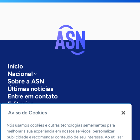
Início
Nacional
Sobre a ASN
Últimas notícias
Entre em contato
Editorias
Aviso de Cookies
Economia & Política
Inovação & Tecnologia
Nós usamos cookies e outras tecnologias semelhantes para
Cultura empreendedora
melhorar a sua experiência em nossos serviços, personalizar
publicidade e recomendar conteúdo de seu interesse. Ao utilizar
Dados