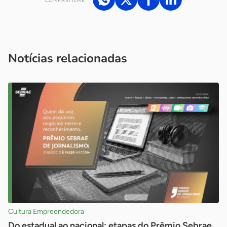
COMPARTILHE
Acesse nossos canais de atendimento
Ficou com alguma dúvida?
.
Se
você é um profissional da imprensa, entre em contato pelo
imprensa@sebrae.com.br
fale com a ASN em cada UF
ou
Notícias relacionadas
Cultura Empreendedora
Do estadual ao nacional: etapas do Prêmio Sebrae