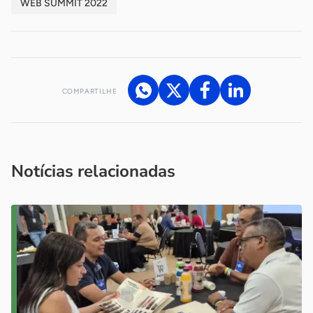
WEB SUMMIT 2022
COMPARTILHE
Acesse nossos canais de atendimento
Ficou com alguma dúvida?
.
Se
você é um profissional da imprensa, entre em contato pelo
imprensa@sebrae.com.br
fale com a ASN em cada UF
ou
Notícias relacionadas