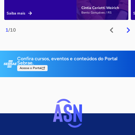
Cíntia Ceriotti Weirich
Bento Gonçalves / RS
Saiba mais
1
/10
Confira cursos, eventos e conteúdos do Portal
Sebrae.
Acesse o Portal