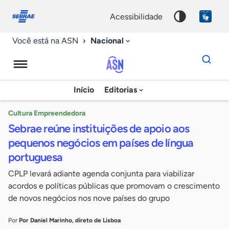
Fale
Acessibilidade
conosco
0
acessibilidade
9
Nacional
Você está na ASN
Dados
para
busca
Agência
Início
Editorias
Palavra
Sebrae
chave
de
Cultura Empreendedora
Sebrae reúne instituições de apoio aos
Notícias
pequenos negócios em países de língua
portuguesa
CPLP levará adiante agenda conjunta para viabilizar
acordos e políticas públicas que promovam o crescimento
de novos negócios nos nove países do grupo
Por
Por Daniel Marinho, direto de Lisboa