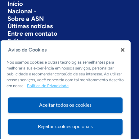
Início
Nacional
Sobre a ASN
Últimas notícias
Entre em contato
Editorias
Aviso de Cookies
Economia & Política
Inovação & Tecnologia
Nós usamos cookies e outras tecnologias semelhantes para
Cultura empreendedora
melhorar a sua experiência em nossos serviços, personalizar
publicidade e recomendar conteúdo de seu interesse. Ao utilizar
Dados
nossos serviços, você concorda com tal monitoramento descrito
Arquivo
em nossa
Política de Privacidade
Aceitar todos os cookies
Rejeitar cookies opcionais