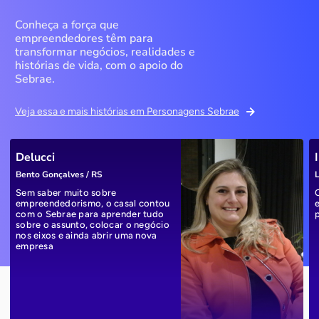
Conheça a força que
empreendedores têm para
transformar negócios, realidades e
histórias de vida, com o apoio do
Sebrae.
Veja essa e mais histórias em Personagens Sebrae
Delucci
Bento Gonçalves / RS
L
Sem saber muito sobre
empreendedorismo, o casal contou
com o Sebrae para aprender tudo
sobre o assunto, colocar o negócio
nos eixos e ainda abrir uma nova
empresa