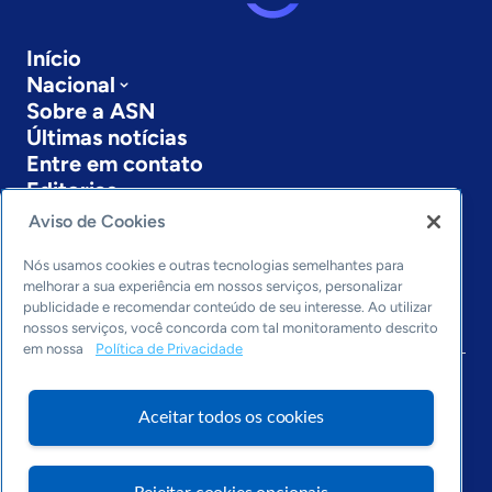
Início
Nacional
Sobre a ASN
Últimas notícias
Entre em contato
Editorias
Aviso de Cookies
Economia & Política
Inovação & Tecnologia
Nós usamos cookies e outras tecnologias semelhantes para
Cultura empreendedora
melhorar a sua experiência em nossos serviços, personalizar
publicidade e recomendar conteúdo de seu interesse. Ao utilizar
Dados
nossos serviços, você concorda com tal monitoramento descrito
Arquivo
em nossa
Política de Privacidade
Aceitar todos os cookies