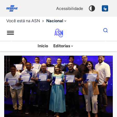
Fale
Acessibilidade
conosco
0
acessibilidade
9
Nacional
Você está na ASN
Dados
para
busca
Agência
Início
Editorias
Palavra
Sebrae
chave
de
Notícias