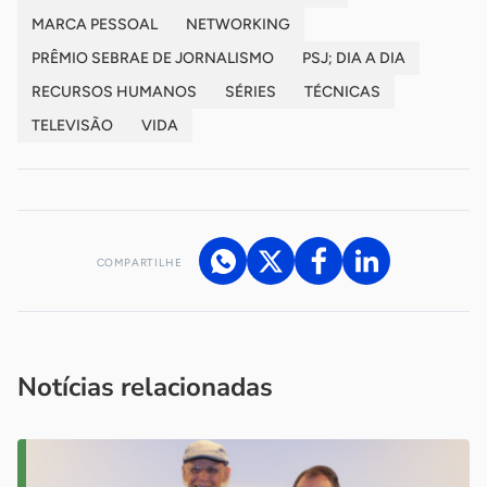
MARCA PESSOAL
NETWORKING
PRÊMIO SEBRAE DE JORNALISMO
PSJ; DIA A DIA
RECURSOS HUMANOS
SÉRIES
TÉCNICAS
TELEVISÃO
VIDA
COMPARTILHE
Acesse nossos canais de atendimento
Ficou com alguma dúvida?
.
Se
você é um profissional da imprensa, entre em contato pelo
imprensa@sebrae.com.br
fale com a ASN em cada UF
ou
Notícias relacionadas