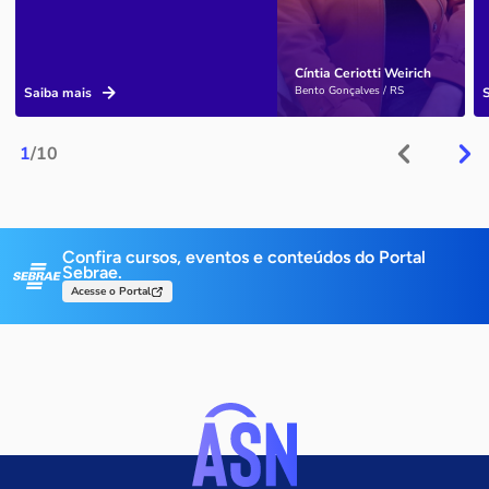
Cíntia Ceriotti Weirich
Bento Gonçalves / RS
Saiba mais
1
/10
Confira cursos, eventos e conteúdos do Portal
Sebrae.
Acesse o Portal