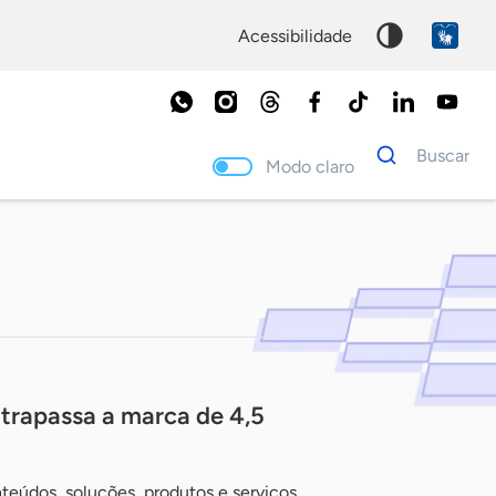
acessibilidade
Dados
Buscar
para
Modo claro
busca
Palavra
chave
trapassa a marca de 4,5
teúdos, soluções, produtos e serviços