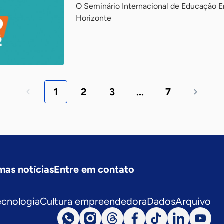
O Seminário Internacional de Educação
Horizonte
1
2
3
...
7
mas notícias
Entre em contato
ecnologia
Cultura empreendedora
Dados
Arquivo