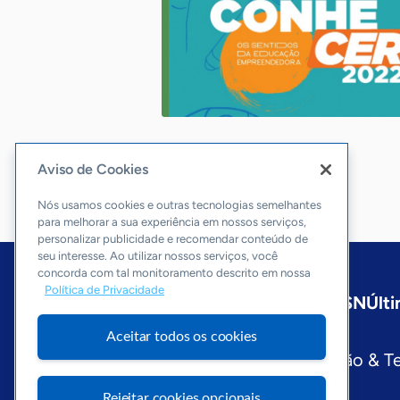
Aviso de Cookies
Nós usamos cookies e outras tecnologias semelhantes
para melhorar a sua experiência em nossos serviços,
personalizar publicidade e recomendar conteúdo de
seu interesse. Ao utilizar nossos serviços, você
concorda com tal monitoramento descrito em nossa
Política de Privacidade
Início
Nacional
Sobre a ASN
Últi
Editorias
Aceitar todos os cookies
Economia & Política
Inovação & T
Visite o Portal Sebrae
Rejeitar cookies opcionais