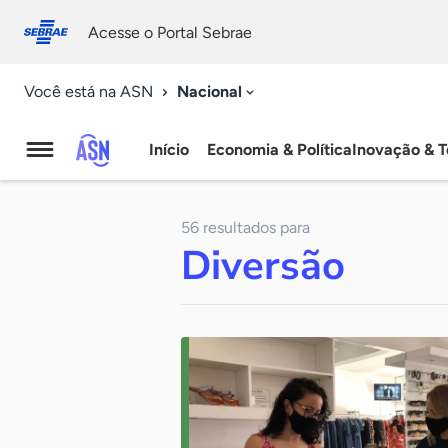
Fale
Acessibilidade
conosco
0
Acesse o Portal Sebrae
9
Nacional
Você está na ASN
Início
Economia & Política
Inovação & T
Agência
Sebrae
56 resultados para
de
Diversão
Notícias