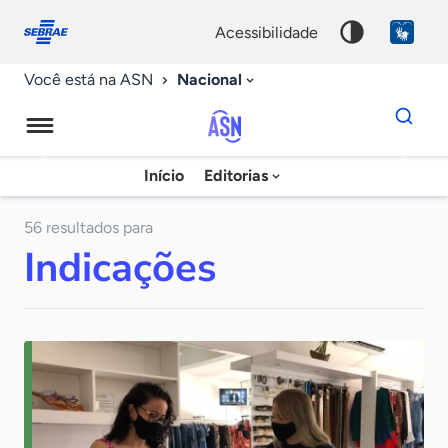
Fale
Acessibilidade
conosco
0
acessibilidade
9
Nacional
Você está na ASN
Dados
para
busca
Agência
Início
Editorias
Palavra
Sebrae
chave
de
56 resultados para
Indicações
Notícias