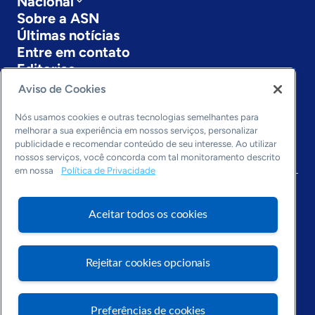
Nacional
Sobre a ASN
Últimas notícias
Entre em contato
Editorias
Aviso de Cookies
Economia & Política
Inovação & Tecnologia
Nós usamos cookies e outras tecnologias semelhantes para
Cultura empreendedora
melhorar a sua experiência em nossos serviços, personalizar
publicidade e recomendar conteúdo de seu interesse. Ao utilizar
Dados
nossos serviços, você concorda com tal monitoramento descrito
Arquivo
em nossa
Política de Privacidade
Aceitar todos os cookies
Rejeitar cookies opcionais
Preferências de cookies