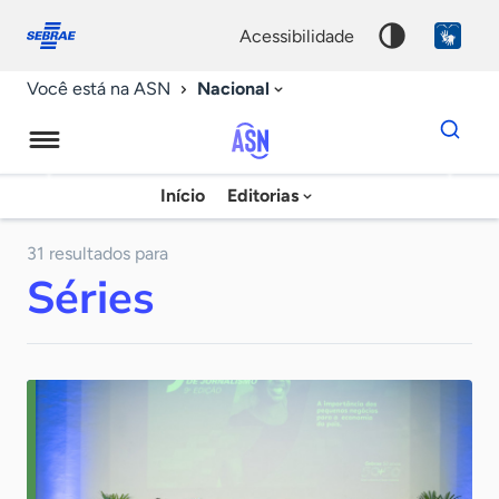
Fale
Acessibilidade
conosco
0
acessibilidade
9
Nacional
Você está na ASN
Dados
para
busca
Agência
Início
Editorias
Palavra
Sebrae
chave
de
31 resultados para
Séries
Notícias