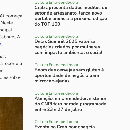
Cultura Empreendedora
Crab apresenta dados inéditos do
setor de artesanato, lança novo
afé) começa
portal e anuncia a próxima edição
. Neste
do TOP 100
ncipal
Sabores. A
Cultura Empreendedora
Delas Summit 2025 valoriza
.
negócios criados por mulheres
com impacto ambiental e social
ões,
al ocorrerá
Cultura Empreendedora
Boom das cervejas sem glúten é
em
oportunidade de negócio para
stras sobre
microcervejarias
Cultura Empreendedora
Atenção, empreendedor: sistema
do CNPJ terá parada programada
entre 23 e 27 de julho
Cultura Empreendedora
Evento no Crab homenageia