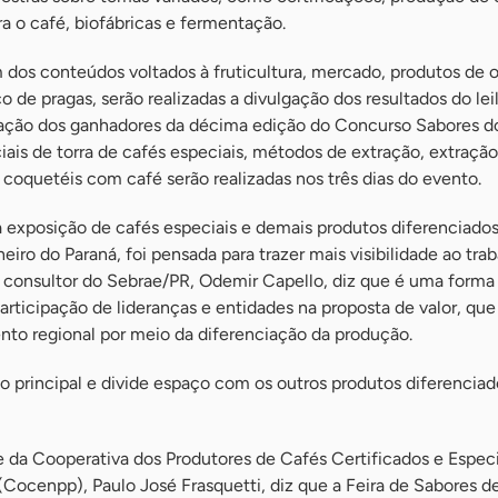
a o café, biofábricas e fermentação.
m dos conteúdos voltados à fruticultura, mercado, produtos de 
o de pragas, serão realizadas a divulgação dos resultados do lei
iação dos ganhadores da décima edição do Concurso Sabores d
ciais de torra de cafés especiais, métodos de extração, extração
 coquetéis com café serão realizadas nos três dias do evento.
a exposição de cafés especiais e demais produtos diferenciado
iro do Paraná, foi pensada para trazer mais visibilidade ao tra
O consultor do Sebrae/PR, Odemir Capello, diz que é uma forma
participação de lideranças e entidades na proposta de valor, que
to regional por meio da diferenciação da produção.
co principal e divide espaço com os outros produtos diferencia
e da Cooperativa dos Produtores de Cafés Certificados e Especi
(Cocenpp), Paulo José Frasquetti, diz que a Feira de Sabores de