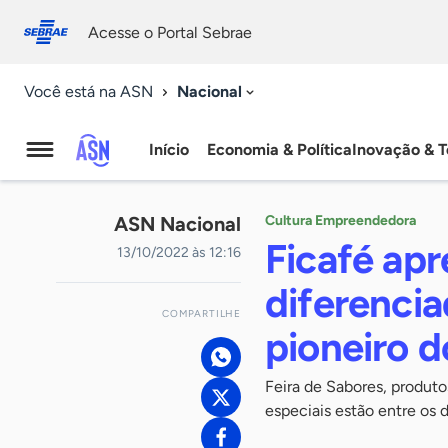
Fale
Acessibilidade
conosco
0
Acesse o Portal Sebrae
9
Nacional
Você está na ASN
Início
Economia & Política
Inovação & T
Agência
Sebrae
ASN Nacional
Cultura Empreendedora
de
Ficafé ap
13/10/2022 às 12:16
Notícias
diferencia
COMPARTILHE
pioneiro d
Feira de Sabores, produto
especiais estão entre os 