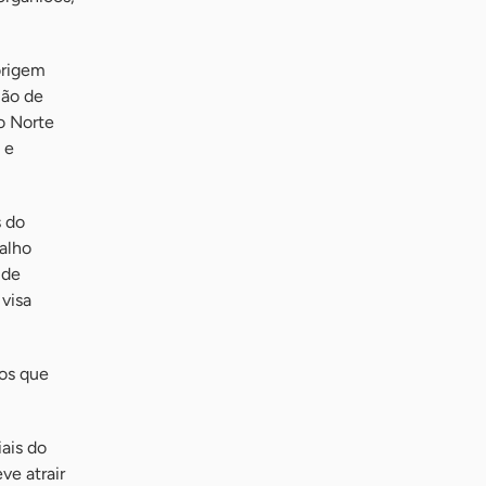
origem
lão de
o Norte
 e
s do
balho
 de
 visa
dos que
ais do
ve atrair