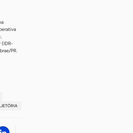
ma
perativa
,
r (IDR-
brae/PR.
AJETÓRIA