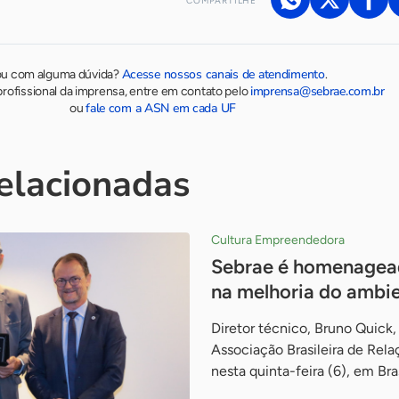
COMPARTILHE
Acesse nossos canais de atendimento
ou com alguma dúvida?
.
imprensa@sebrae.com.br
rofissional da imprensa, entre em contato pelo
fale com a ASN em cada UF
ou
relacionadas
Cultura Empreendedora
Sebrae é homenagead
na melhoria do ambi
Diretor técnico, Bruno Quick,
Associação Brasileira de Relaç
nesta quinta-feira (6), em Bras