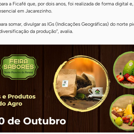
ara a Ficafé que, por dois anos, foi realizada de forma digital e,
sencial em Jacarezinho.
ara somar, divulgar as IGs (Indicações Geográficas) do norte pi
iversificação da produção”, avalia.