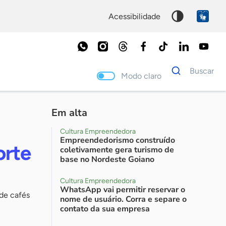
acessibilidade
Dados
Buscar
para
Modo claro
busca
Palavra
chave
Em alta
Cultura Empreendedora
Empreendedorismo construído
orte
coletivamente gera turismo de
base no Nordeste Goiano
Cultura Empreendedora
WhatsApp vai permitir reservar o
 de cafés
nome de usuário. Corra e separe o
contato da sua empresa