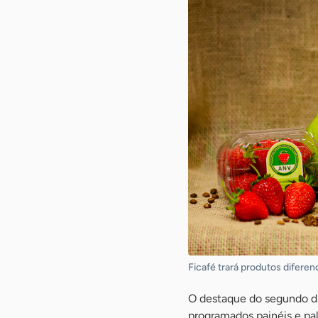
Ficafé trará produtos difere
O destaque do segundo di
programados painéis e pal