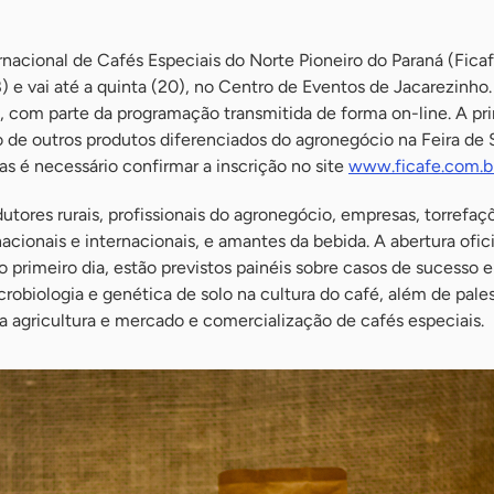
ernacional de Cafés Especiais do Norte Pioneiro do Paraná (Fic
8) e vai até a quinta (20), no Centro de Eventos de Jacarezinho
o, com parte da programação transmitida de forma on-line. A pri
 de outros produtos diferenciados do agronegócio na Feira de 
as é necessário confirmar a inscrição no site
www.ficafe.com.br
dutores rurais, profissionais do agronegócio, empresas, torrefaç
acionais e internacionais, e amantes da bebida. A abertura ofici
No primeiro dia, estão previstos painéis sobre casos de sucesso 
crobiologia e genética de solo na cultura do café, além de pale
na agricultura e mercado e comercialização de cafés especiais.