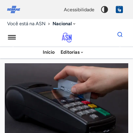
Fale
Acessibilidade
conosco
0
acessibilidade
9
Nacional
Você está na ASN
Dados
para
busca
Agência
Início
Editorias
Palavra
Sebrae
chave
de
Notícias