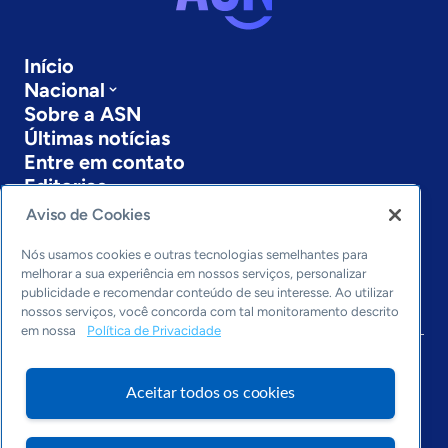
Início
Nacional
Sobre a ASN
Últimas notícias
Entre em contato
Editorias
Aviso de Cookies
Economia & Política
Inovação & Tecnologia
Nós usamos cookies e outras tecnologias semelhantes para
Cultura empreendedora
melhorar a sua experiência em nossos serviços, personalizar
publicidade e recomendar conteúdo de seu interesse. Ao utilizar
Dados
nossos serviços, você concorda com tal monitoramento descrito
Arquivo
em nossa
Política de Privacidade
Aceitar todos os cookies