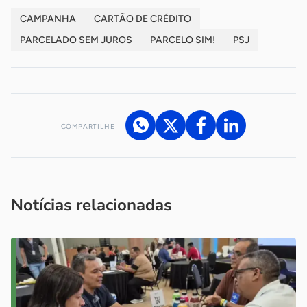
CAMPANHA
CARTÃO DE CRÉDITO
PARCELADO SEM JUROS
PARCELO SIM!
PSJ
COMPARTILHE
Acesse nossos canais de atendimento
Ficou com alguma dúvida?
.
Se
você é um profissional da imprensa, entre em contato pelo
imprensa@sebrae.com.br
fale com a ASN em cada UF
ou
Notícias relacionadas