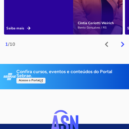
Cíntia Ceriotti Weirich
Bento Gonçalves / RS
Saiba mais
1
/10
Confira cursos, eventos e conteúdos do Portal
Sebrae.
Acesse o Portal