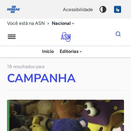
Fale
Acessibilidade
conosco
0
acessibilidade
9
Nacional
Você está na ASN
Dados
para
busca
Agência
Início
Editorias
Palavra
Sebrae
chave
de
18 resultados para
CAMPANHA
Notícias