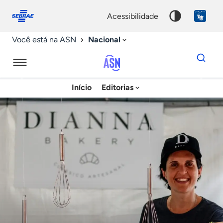
Fale
Acessibilidade
conosco
0
acessibilidade
9
Nacional
Você está na ASN
Dados
para
busca
Agência
Início
Editorias
Palavra
Sebrae
chave
de
Notícias