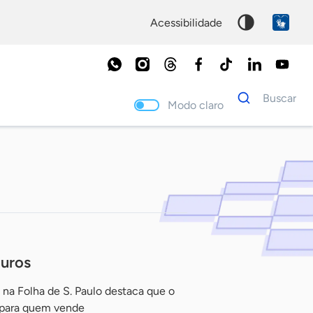
acessibilidade
Dados
Buscar
para
Modo claro
busca
Palavra
chave
juros
 na Folha de S. Paulo destaca que o
 para quem vende