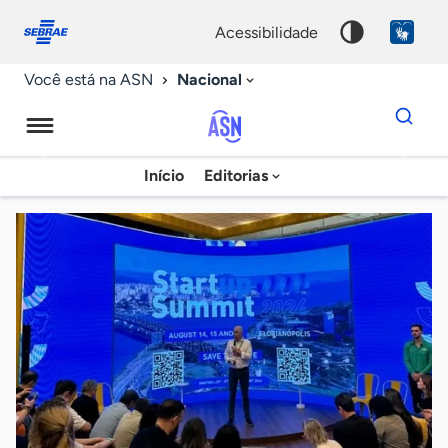
Fale
Acessibilidade
conosco
0
acessibilidade
9
Nacional
Você está na ASN
Dados
para
busca
Agência
Início
Editorias
Palavra
Sebrae
chave
de
Notícias