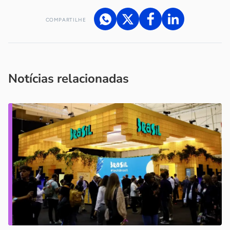
COMPARTILHE
Acesse nossos canais de atendimento
Ficou com alguma dúvida?
.
Se
você é um profissional da imprensa, entre em contato pelo
imprensa@sebrae.com.br
fale com a ASN em cada UF
ou
Notícias relacionadas