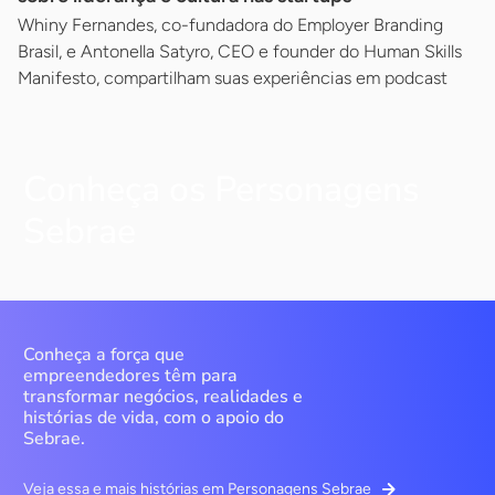
Whiny Fernandes, co-fundadora do Employer Branding
Brasil, e Antonella Satyro, CEO e founder do Human Skills
Manifesto, compartilham suas experiências em podcast
Conheça os Personagens
Sebrae
Conheça a força que
empreendedores têm para
transformar negócios, realidades e
histórias de vida, com o apoio do
Sebrae.
Veja essa e mais histórias em Personagens Sebrae