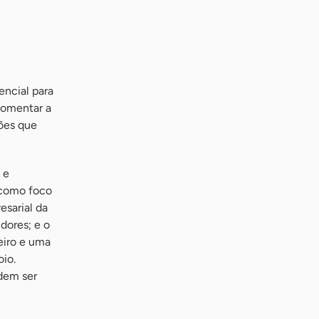
encial para
fomentar a
ções que
 e
 como foco
esarial da
dores; e o
eiro e uma
io.
odem ser