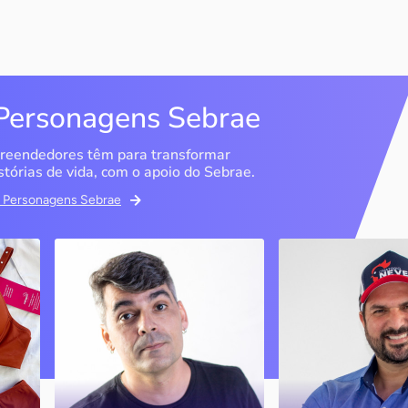
Personagens Sebrae
reendedores têm para transformar
stórias de vida, com o apoio do Sebrae.
em Personagens Sebrae
ma
Bipp Tecnologia
Criatório Neve
Picos / PI
Sobrália / MG
Marcus Linhares
História
transformou a tese do
doutorado em negócio