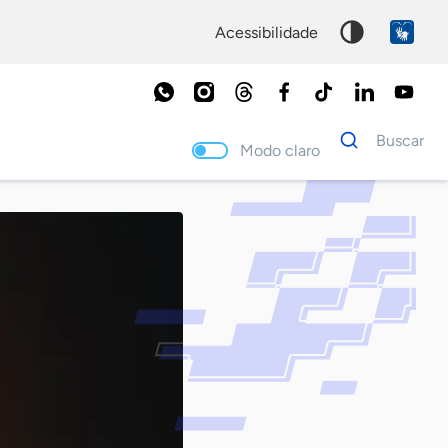
acessibilidade
Dados
Buscar
para
Modo claro
busca
Palavra
chave