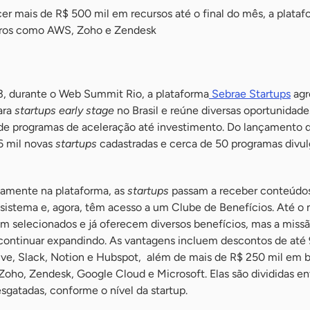
er mais de R$ 500 mil em recursos até o final do mês, a plata
iros como AWS, Zoho e Zendesk
, durante o Web Summit Rio, a plataforma
Sebrae Startups
agr
ara
startups early stage
no Brasil e reúne diversas oportunidade
de programas de aceleração até investimento. Do lançamento 
6 mil novas
startups
cadastradas e cerca de 50 programas divu
tamente na plataforma, as
startups
passam a receber conteúdo
ssistema e, agora, têm acesso a um Clube de Benefícios. Até 
am selecionados e já oferecem diversos benefícios, mas a miss
e continuar expandindo. As vantagens incluem descontos de at
ve, Slack, Notion e Hubspot, além de mais de R$ 250 mil em b
oho, Zendesk, Google Cloud e Microsoft. Elas são divididas en
esgatadas, conforme o nível da startup.