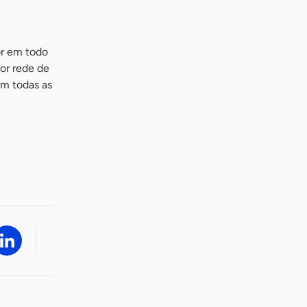
r em todo
ior rede de
em todas as