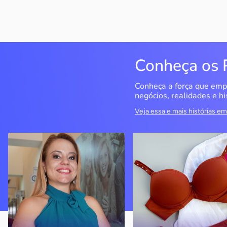
Conheça os 
Conheça a força que emp
negócios, realidades e hi
Veja essa e mais histórias 
QualiMedi Saúde
Miragem Moda Ínti
Londrina / PR
Pérola / PR
Crisanália Cinagava e
Com o apoio do Sebrae, a
Fernando Cinagava abriram
empresa cresceu e
clínica com atendimento de
atualmente conta com
nível particular com preço
quatro lojas
acessível