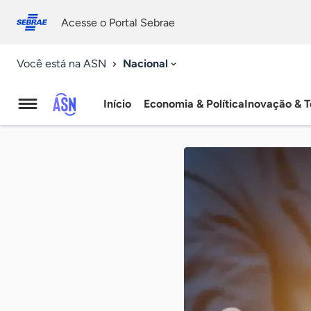
Fale
Acessibilidade
conosco
0
Acesse o Portal Sebrae
9
Nacional
Você está na ASN
Início
Economia & Política
Inovação & T
Agência
Sebrae
de
Notícias