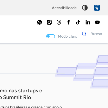
acessibilidade
Dados
Buscar
para
Modo claro
busca
Palavra
chave
mo nas startups e
b Summit Rio
rtups brasileiras e cresce com apoio