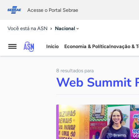
Fale
Acessibilidade
conosco
0
Acesse o Portal Sebrae
9
Nacional
Você está na ASN
Início
Economia & Política
Inovação & T
Agência
Sebrae
8 resultados para
de
Web Summit 
Notícias