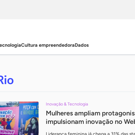
ecnologia
Cultura empreendedora
Dados
Rio
Inovação & Tecnologia
Mulheres ampliam protagonis
impulsionam inovação no We
Liderança feminina já chega a 31% das sta