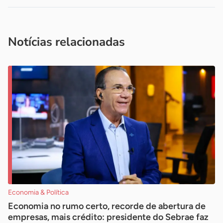
Acesse nossos canais de atendimento
Ficou com alguma dúvida?
.
Se
você é um profissional da imprensa, entre em contato pelo
imprensa@sebrae.com.br
fale com a ASN em cada UF
ou
Notícias relacionadas
Economia & Política
Economia no rumo certo, recorde de abertura de
empresas, mais crédito: presidente do Sebrae faz