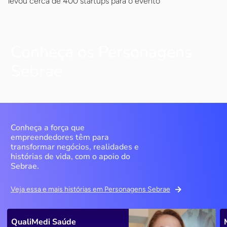
levou cerca de 400 startups para o evento
Conheça os Personagens
Sebrae
Conheça a força que
empreendedores têm para
transformar negócios, realidades e
histórias de vida, com o apoio do
Sebrae.
Veja essa e mais histórias em Personagens Sebrae
QualiMedi Saúde