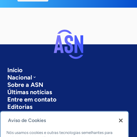
Início
Nacional
Sobre a ASN
Últimas notícias
Entre em contato
Editorias
Economia & Política
Aviso de Cookies
Inovação & Tecnologia
Cultura empreendedora
Nós usamos cookies e outras tecnologias semelhantes para