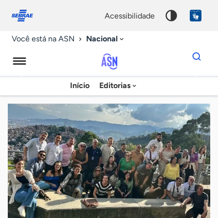
Fale
Acessibilidade
conosco
0
acessibilidade
9
Nacional
Você está na ASN
Dados
para
busca
Agência
Início
Editorias
Palavra
Sebrae
chave
de
Notícias