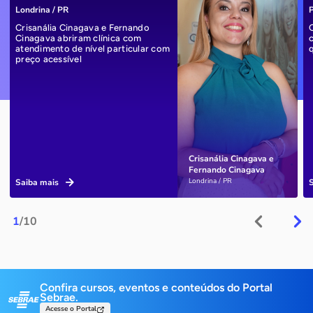
Londrina / PR
P
Crisanália Cinagava e Fernando
Cinagava abriram clínica com
atendimento de nível particular com
preço acessível
Crisanália Cinagava e
Fernando Cinagava
Londrina / PR
Saiba mais
1
/10
Confira cursos, eventos e conteúdos do Portal
Sebrae.
Acesse o Portal