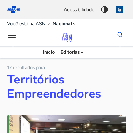
Fale
Acessibilidade
conosco
0
acessibilidade
9
Nacional
Você está na ASN
Dados
para
busca
Agência
Início
Editorias
Palavra
Sebrae
chave
de
17 resultados para
Territórios
Notícias
Empreendedores