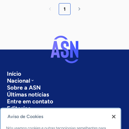
1
Início
Nacional
Sobre a ASN
Últimas notícias
Entre em contato
Editorias
Aviso de Cookies
Economia & Política
Inovação & Tecnologia
Nós usamos cookies e outras tecnologias semelhantes para