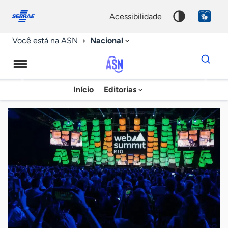
Fale
Acessibilidade
conosco
0
acessibilidade
9
Nacional
Você está na ASN
Dados
para
busca
Agência
Início
Editorias
Palavra
Sebrae
chave
de
Notícias