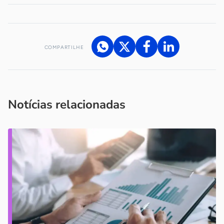
COMPARTILHE
Acesse nossos canais de atendimento
Ficou com alguma dúvida?
.
Se
você é um profissional da imprensa, entre em contato pelo
imprensa@sebrae.com.br
fale com a ASN em cada UF
ou
Notícias relacionadas