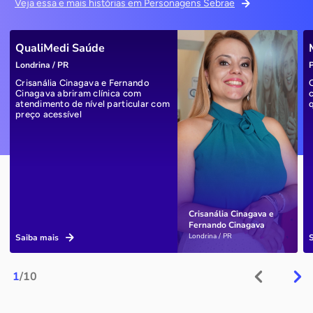
Veja essa e mais histórias em Personagens Sebrae
QualiMedi Saúde
Londrina / PR
P
Crisanália Cinagava e Fernando
Cinagava abriram clínica com
atendimento de nível particular com
preço acessível
Crisanália Cinagava e
Fernando Cinagava
Londrina / PR
Saiba mais
1
/10