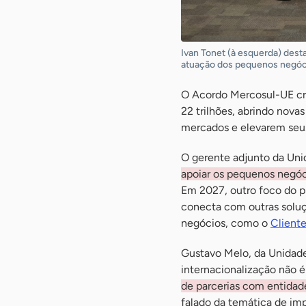
Ivan Tonet (à esquerda) dest
atuação dos pequenos negóc
O Acordo Mercosul-UE cri
22 trilhões, abrindo nov
mercados e elevarem seus
O gerente adjunto da Uni
apoiar os pequenos negóc
Em 2027, outro foco do p
conecta com outras soluç
negócios, como o
Client
Gustavo Melo, da Unidad
internacionalização não é
de parcerias com entida
falado da temática de im