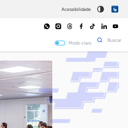
acessibilidade
Dados
Buscar
para
Modo claro
busca
Palavra
chave