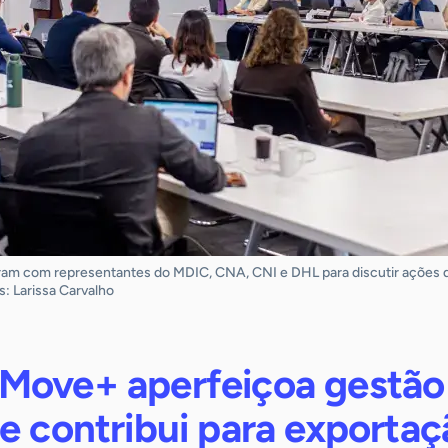
ram com representantes do MDIC, CNA, CNI e DHL para discutir ações de
: Larissa Carvalho
Move+ aperfeiçoa gestão
e contribui para exportaç