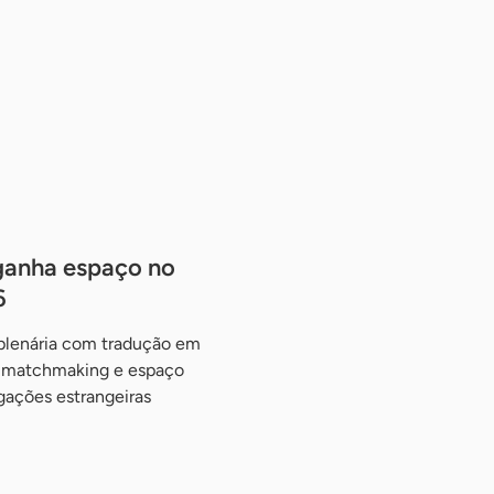
ganha espaço no
6
 plenária com tradução em
de matchmaking e espaço
gações estrangeiras