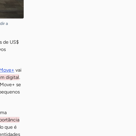
ir a
is de US$
vos
Move+
vai
m digital
.
O Move+ se
 pequenos
ema
portância
do que é
entidades