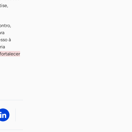
ise,
ontro,
ara
sso à
ria
fortalecer