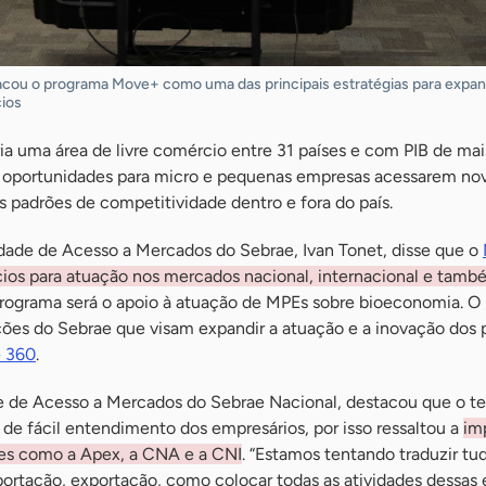
acou o programa Move+ como uma das principais estratégias para expand
ios
a uma área de livre comércio entre 31 países e com PIB de ma
as oportunidades para micro e pequenas empresas acessarem no
 padrões de competitividade dentro e fora do país.
dade de Acesso a Mercados do Sebrae, Ivan Tonet, disse que o
ios para atuação nos mercados nacional, internacional e també
rograma será o apoio à atuação de MPEs sobre bioeconomia. 
ões do Sebrae que visam expandir a atuação e a inovação dos
e 360
.
e de Acesso a Mercados do Sebrae Nacional, destacou que o t
 de fácil entendimento dos empresários, por isso ressaltou a
im
des como a Apex, a CNA e a CNI
. “Estamos tentando traduzir tu
portação, exportação, como colocar todas as atividades dessas 