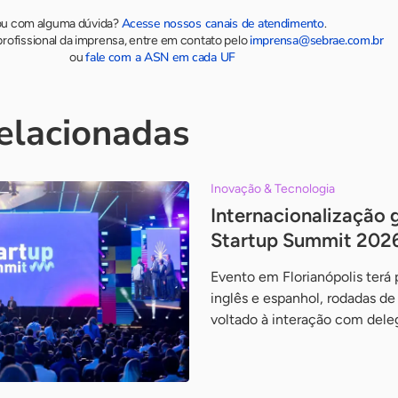
Acesse nossos canais de atendimento
ou com alguma dúvida?
.
imprensa@sebrae.com.br
rofissional da imprensa, entre em contato pelo
fale com a ASN em cada UF
ou
relacionadas
Inovação & Tecnologia
Internacionalização 
Startup Summit 202
Evento em Florianópolis terá
inglês e espanhol, rodadas 
voltado à interação com dele