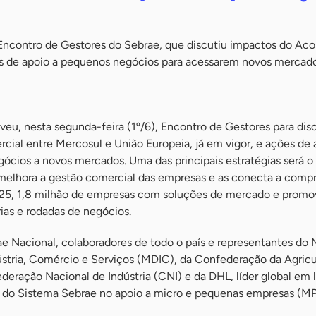
 Encontro de Gestores do Sebrae, que discutiu impactos do Aco
as de apoio a pequenos negócios para acessarem novos mercad
u, nesta segunda-feira (1º/6), Encontro de Gestores para disc
ial entre Mercosul e União Europeia, já em vigor, e ações de 
ócios a novos mercados. Uma das principais estratégias será 
elhora a gestão comercial das empresas e as conecta a compr
025, 1,8 milhão de empresas com soluções de mercado e prom
ias e rodadas de negócios.
e Nacional, colaboradores de todo o país e representantes do M
stria, Comércio e Serviços (MDIC), da Confederação da Agricu
eração Nacional de Indústria (CNI) e da DHL, líder global em l
ias do Sistema Sebrae no apoio a micro e pequenas empresas (M