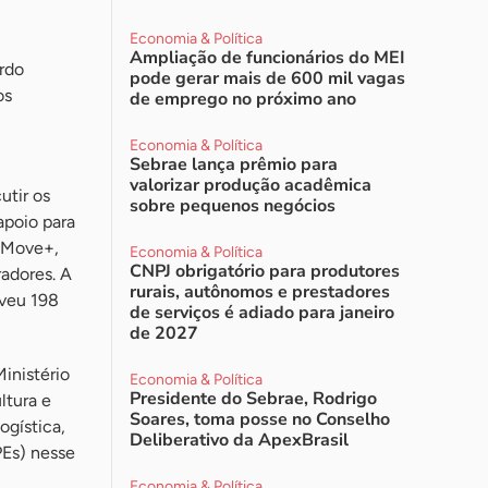
Economia & Política
Ampliação de funcionários do MEI
rdo
pode gerar mais de 600 mil vagas
os
de emprego no próximo ano
Economia & Política
Sebrae lança prêmio para
valorizar produção acadêmica
utir os
sobre pequenos negócios
apoio para
o Move+,
Economia & Política
CNPJ obrigatório para produtores
adores. A
rurais, autônomos e prestadores
oveu 198
de serviços é adiado para janeiro
de 2027
inistério
Economia & Política
Presidente do Sebrae, Rodrigo
ltura e
Soares, toma posse no Conselho
ogística,
Deliberativo da ApexBrasil
PEs) nesse
Economia & Política