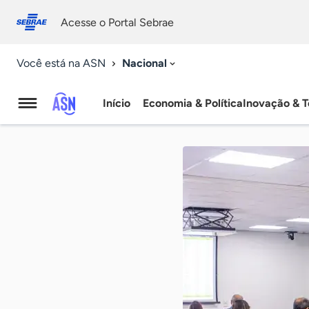
Fale
Acessibilidade
conosco
0
Acesse o Portal Sebrae
9
Nacional
Você está na ASN
Início
Economia & Política
Inovação & T
Agência
Sebrae
de
Notícias