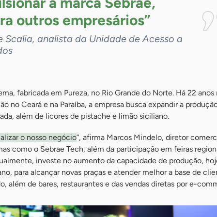
lsionar a marca Sebrae,
ira outros
empresários”
e Scalia, analista da Unidade de Acesso a
dos
ema, fabricada em Pureza, no Rio Grande do Norte. Há 22 anos
ção no Ceará e na Paraíba, a empresa busca expandir a produçã
da, além de licores de pistache e limão siciliano.
alizar o nosso negócio
”, afirma Marcos Mindelo, diretor comerci
mas como o Sebrae Tech, além da participação em feiras regio
tualmente, investe no aumento da capacidade de produção, ho
 ano, para alcançar novas praças e atender melhor a base de clie
o, além de bares, restaurantes e das vendas diretas por e-com