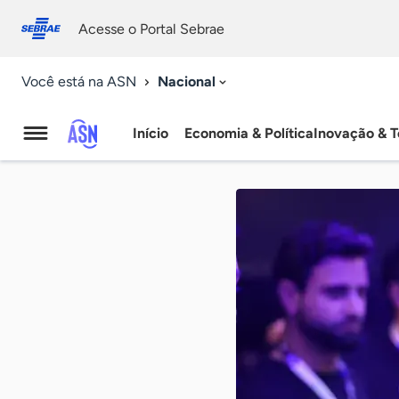
Fale
Acessibilidade
conosco
0
Acesse o Portal Sebrae
9
Nacional
Você está na ASN
Início
Economia & Política
Inovação & T
Agência
Sebrae
de
Notícias