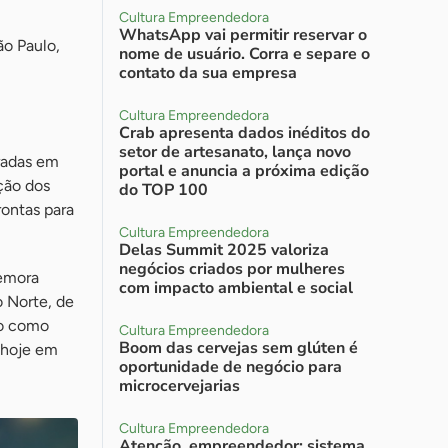
Cultura Empreendedora
WhatsApp vai permitir reservar o
o Paulo,
nome de usuário. Corra e separe o
contato da sua empresa
Cultura Empreendedora
Crab apresenta dados inéditos do
setor de artesanato, lança novo
radas em
portal e anuncia a próxima edição
ção dos
do TOP 100
ontas para
Cultura Empreendedora
Delas Summit 2025 valoriza
negócios criados por mulheres
memora
com impacto ambiental e social
o Norte, de
do como
Cultura Empreendedora
Boom das cervejas sem glúten é
 hoje em
oportunidade de negócio para
microcervejarias
Cultura Empreendedora
Atenção, empreendedor: sistema