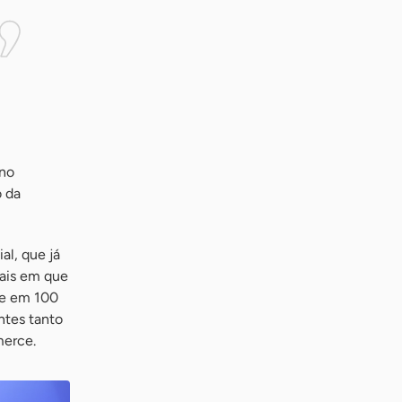
 no
o da
al, que já
nais em que
je em 100
ntes tanto
merce.