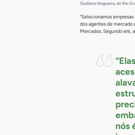
Giulliano Nogueira, do Rio G
“Selecionamos empresas q
dos agentes de mercado d
Mercados. Segundo ele, a
“Ela
aces
alav
estr
prec
emba
nós 