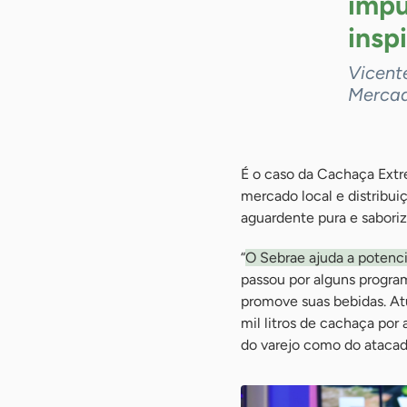
impu
insp
Vicent
Merca
É o caso da Cachaça Extr
mercado local e distribui
aguardente pura e saboriza
“
O Sebrae ajuda a potenci
passou por alguns progra
promove suas bebidas. A
mil litros de cachaça por
do varejo como do atacad