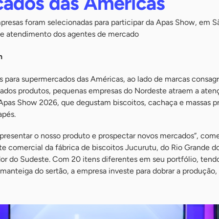
ados das Américas
resas foram selecionadas para participar da Apas Show, em Sã
 de atendimento dos agentes de mercado
h
os para supermercados das Américas, ao lado de marcas consag
ariados produtos, pequenas empresas do Nordeste atraem a aten
a Apas Show 2026, que degustam biscoitos, cachaça e massas pr
apés.
presentar o nosso produto e prospectar novos mercados”, co
te comercial da fábrica de biscoitos Jucurutu, do Rio Grande d
or do Sudeste. Com 20 itens diferentes em seu portfólio, ten
 manteiga do sertão, a empresa investe para dobrar a produção,