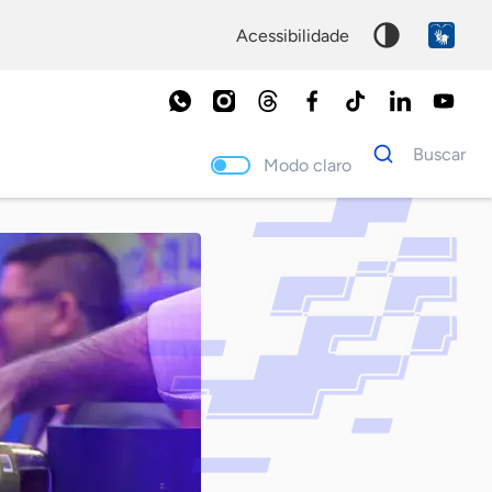
acessibilidade
Dados
Buscar
para
Modo claro
busca
Palavra
chave