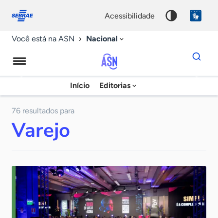
Fale
Acessibilidade
conosco
0
acessibilidade
9
Nacional
Você está na ASN
Dados
para
busca
Agência
Início
Editorias
Palavra
Sebrae
chave
de
76 resultados para
Varejo
Notícias