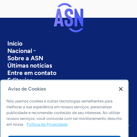
Início
Nacional
Sobre a ASN
Últimas notícias
Entre em contato
Editorias
Aviso de Cookies
Economia & Política
Inovação & Tecnologia
Nós usamos cookies e outras tecnologias semelhantes para
Cultura empreendedora
melhorar a sua experiência em nossos serviços, personalizar
publicidade e recomendar conteúdo de seu interesse. Ao utilizar
Dados
nossos serviços, você concorda com tal monitoramento descrito
Arquivo
em nossa
Política de Privacidade