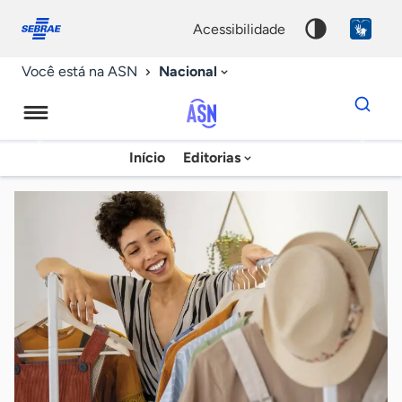
Fale
Acessibilidade
conosco
0
acessibilidade
9
Nacional
Você está na ASN
Dados
para
busca
Agência
Início
Editorias
Palavra
Sebrae
chave
de
Notícias