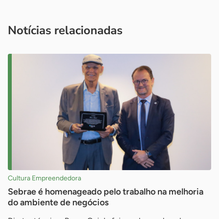
Acesse nossos canais de atendimento
Ficou com alguma dúvida?
.
Se
você é um profissional da imprensa, entre em contato pelo
imprensa@sebrae.com.br
fale com a ASN em cada UF
ou
Notícias relacionadas
Cultura Empreendedora
Sebrae é homenageado pelo trabalho na melhoria
do ambiente de negócios