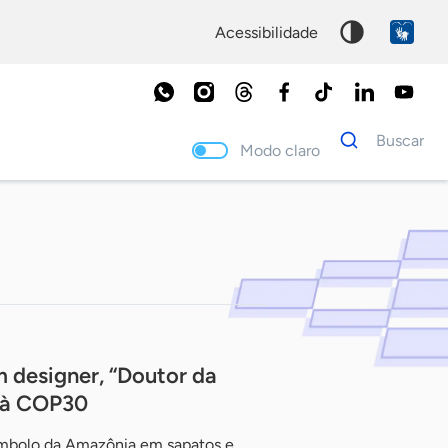
acessibilidade
Dados
Buscar
para
Modo claro
busca
Palavra
chave
m designer, “Doutor da
x à COP30
símbolo da Amazônia em sapatos e