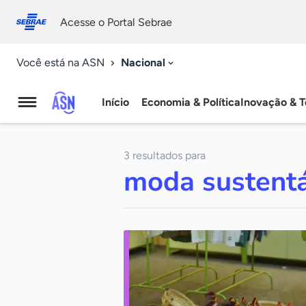
Fale
Acessibilidade
conosco
0
Acesse o Portal Sebrae
9
Nacional
Você está na ASN
Início
Economia & Política
Inovação & T
Agência
Sebrae
3 resultados para
de
moda sustent
Notícias