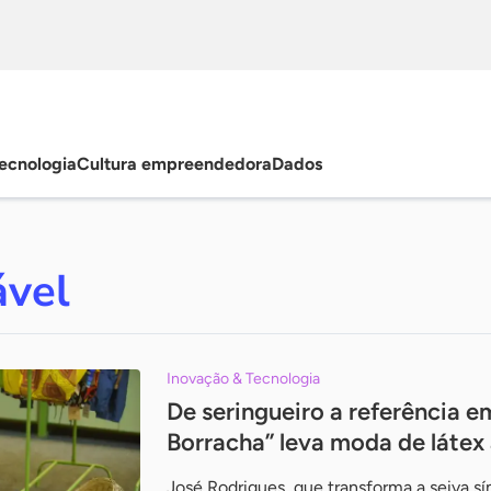
ecnologia
Cultura empreendedora
Dados
ável
Inovação & Tecnologia
De seringueiro a referência e
Borracha” leva moda de láte
José Rodrigues, que transforma a seiva 