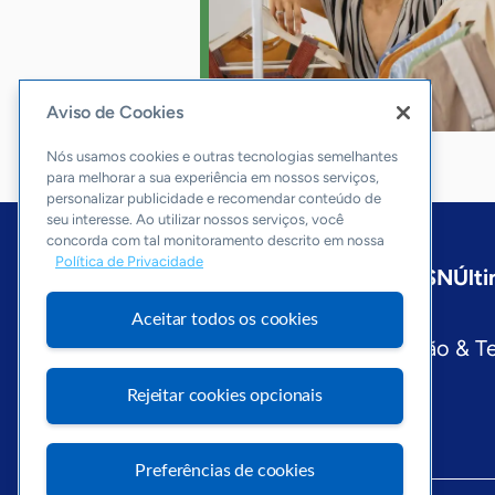
Aviso de Cookies
Nós usamos cookies e outras tecnologias semelhantes
para melhorar a sua experiência em nossos serviços,
personalizar publicidade e recomendar conteúdo de
seu interesse. Ao utilizar nossos serviços, você
concorda com tal monitoramento descrito em nossa
Política de Privacidade
Início
Nacional
Sobre a ASN
Últi
Editorias
Aceitar todos os cookies
Economia & Política
Inovação & T
Visite o Portal Sebrae
Rejeitar cookies opcionais
Preferências de cookies