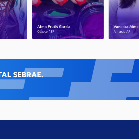
Alma Frutis Garcia
Vaneska Aime
Saiba mais
Saiba mais
Osasco / SP
Amapá / AP
AL SEBRAE.