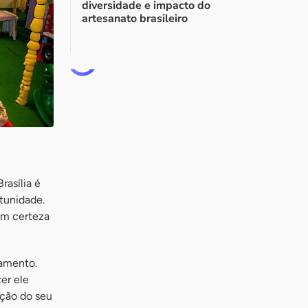
diversidade e impacto do
artesanato brasileiro
asília é
tunidade.
om certeza
jamento.
er ele
ção do seu