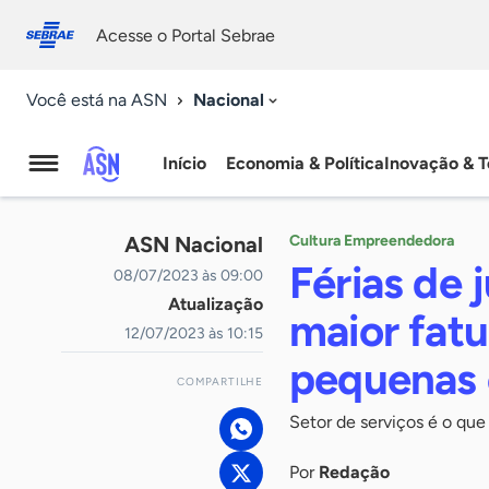
Fale
Acessibilidade
conosco
0
Acesse o Portal Sebrae
9
Nacional
Você está na ASN
Início
Economia & Política
Inovação & T
Agência
Sebrae
ASN Nacional
Cultura Empreendedora
de
Férias de 
08/07/2023 às 09:00
Atualização
Notícias
maior fat
12/07/2023 às 10:15
pequenas
COMPARTILHE
Setor de serviços é o qu
Por
Redação