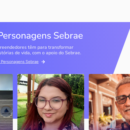
Personagens Sebrae
reendedores têm para transformar
stórias de vida, com o apoio do Sebrae.
em Personagens Sebrae
Memória Ancestral
Espedito Selei
São Luís / MA
Nova Olinda / CE
Ao lado da irmã e com o
Peças criadas pelo
apoio do Sebrae, a Memória
cearense já foram
Ancestral utiliza inteligência
apresentadas em fi
artificial com o objetivo de
novelas, desfiles d
 o
melhorar a qualidade de vida
até em exposições
de pessoas com a doença
internacionais