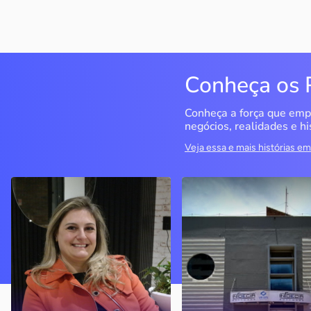
Conheça os 
Conheça a força que emp
negócios, realidades e hi
Veja essa e mais histórias 
Delucci
Infoecia Software
Ltda
Bento Gonçalves / RS
Londrina / PR
Sem saber muito sobre
empreendedorismo, o casal
Com mais de 20 anos de
contou com o Sebrae para
mercado, o empresário
aprender tudo sobre o
contou com o Sebrae para
assunto, colocar o negócio
crescimento do negócio
nos eixos e ainda abrir uma
nova empresa