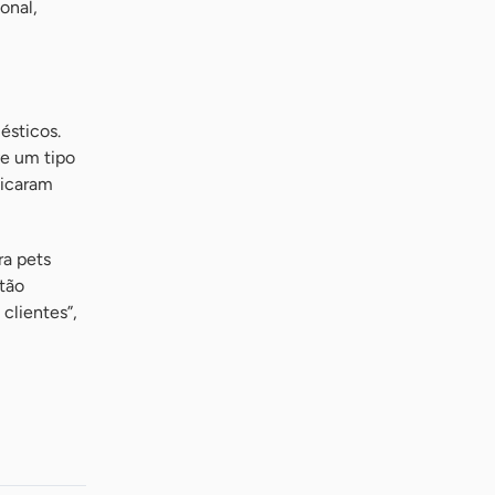
onal,
ésticos.
ve um tipo
ficaram
ra pets
stão
clientes”,