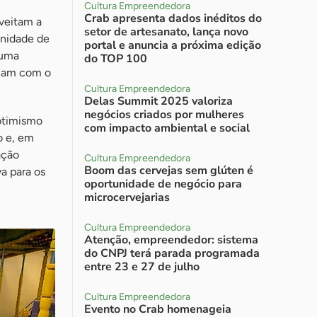
Cultura Empreendedora
Crab apresenta dados inéditos do
oveitam a
setor de artesanato, lança novo
unidade de
portal e anuncia a próxima edição
 uma
do TOP 100
ciam com o
Cultura Empreendedora
Delas Summit 2025 valoriza
negócios criados por mulheres
otimismo
com impacto ambiental e social
o e, em
ação
Cultura Empreendedora
Boom das cervejas sem glúten é
va para os
oportunidade de negócio para
microcervejarias
Cultura Empreendedora
Atenção, empreendedor: sistema
do CNPJ terá parada programada
entre 23 e 27 de julho
Cultura Empreendedora
Evento no Crab homenageia