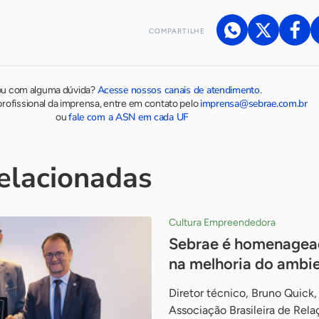
COMPARTILHE
Acesse nossos canais de atendimento
ou com alguma dúvida?
.
imprensa@sebrae.com.br
rofissional da imprensa, entre em contato pelo
fale com a ASN em cada UF
ou
relacionadas
Cultura Empreendedora
Sebrae é homenagead
na melhoria do ambi
Diretor técnico, Bruno Quick,
Associação Brasileira de Relaç