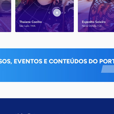
Thaiane Coelho
Espedito Seleiro
Saiba mais
Saiba mais
São Luís / MA
Nova Olinda / CE
SOS, EVENTOS E CONTEÚDOS DO PORT