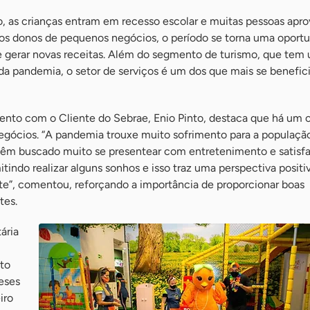
o, as crianças entram em recesso escolar e muitas pessoas apr
a os donos de pequenos negócios, o período se torna uma oport
e gerar novas receitas. Além do segmento de turismo, que tem
da pandemia, o setor de serviços é um dos que mais se benefi
nto com o Cliente do Sebrae, Enio Pinto, destaca que há um 
egócios. “A pandemia trouxe muito sofrimento para a populaçã
 têm buscado muito se presentear com entretenimento e satisf
tindo realizar alguns sonhos e isso traz uma perspectiva positi
e”, comentou, reforçando a importância de proporcionar boas
tes.
ária
ito
eses
iro