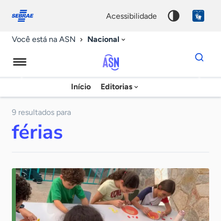
Fale
Acessibilidade
conosco
0
acessibilidade
9
Nacional
Você está na ASN
Dados
para
busca
Agência
Início
Editorias
Palavra
Sebrae
chave
de
9 resultados para
férias
Notícias