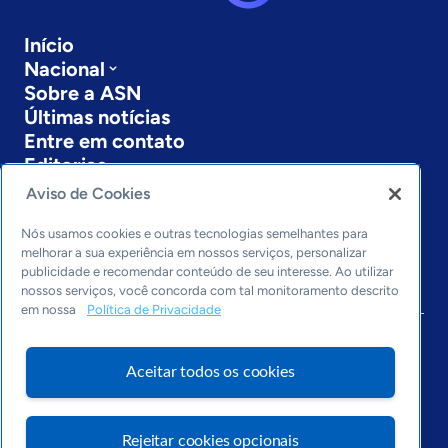
Início
Nacional
Sobre a ASN
Últimas notícias
Entre em contato
Editorias
Aviso de Cookies
Economia & Política
Inovação & Tecnologia
Nós usamos cookies e outras tecnologias semelhantes para
Cultura empreendedora
melhorar a sua experiência em nossos serviços, personalizar
publicidade e recomendar conteúdo de seu interesse. Ao utilizar
Dados
nossos serviços, você concorda com tal monitoramento descrito
Arquivo
em nossa
Política de Privacidade
Aceitar todos os cookies
Rejeitar cookies opcionais