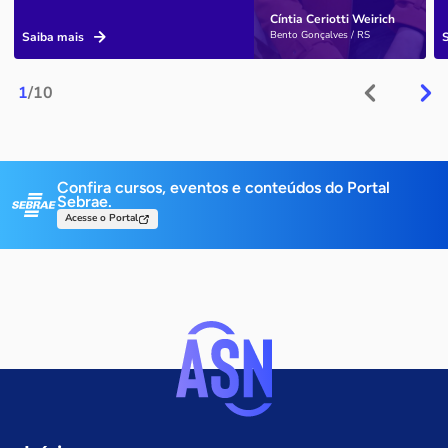
Cíntia Ceriotti Weirich
Bento Gonçalves / RS
Saiba mais
1
/10
Confira cursos, eventos e conteúdos do Portal
Sebrae.
Acesse o Portal