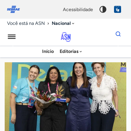
Fale
Acessibilidade
conosco
0
acessibilidade
9
Nacional
Você está na ASN
Dados
para
busca
Agência
Início
Editorias
Palavra
Sebrae
chave
de
Notícias