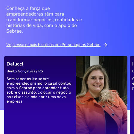
Conheça a força que
empreendedores têm para
transformar negócios, realidades e
histórias de vida, com o apoio do
Sebrae.
Veja essa e mais histórias em Personagens Sebrae
Delucci
Bento Gonçalves / RS
L
Sem saber muito sobre
empreendedorismo, o casal contou
com o Sebrae para aprender tudo
sobre o assunto, colocar o negócio
nos eixos e ainda abrir uma nova
empresa