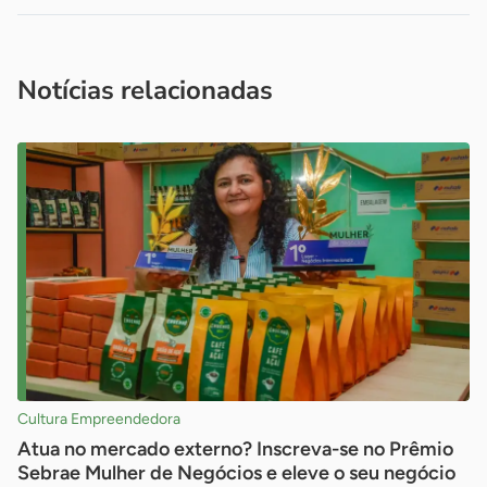
Acesse nossos canais de atendimento
Ficou com alguma dúvida?
.
Se
você é um profissional da imprensa, entre em contato pelo
imprensa@sebrae.com.br
fale com a ASN em cada UF
ou
Notícias relacionadas
Cultura Empreendedora
Atua no mercado externo? Inscreva-se no Prêmio
Sebrae Mulher de Negócios e eleve o seu negócio