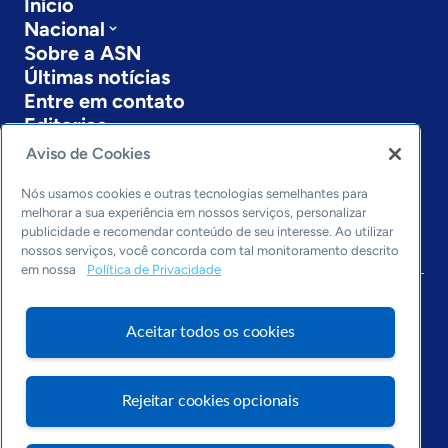
Início
Nacional
Sobre a ASN
Últimas notícias
Entre em contato
Editorias
Aviso de Cookies
Economia & Política
Inovação & Tecnologia
Nós usamos cookies e outras tecnologias semelhantes para
Cultura empreendedora
melhorar a sua experiência em nossos serviços, personalizar
publicidade e recomendar conteúdo de seu interesse. Ao utilizar
Dados
nossos serviços, você concorda com tal monitoramento descrito
Arquivo
em nossa
Política de Privacidade
Aceitar todos os cookies
Rejeitar cookies opcionais