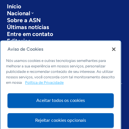
Início
Nacional
Sobre a ASN
Últimas notícias
Entre em contato
Editorias
Aviso de Cookies
Economia & Política
Inovação & Tecnologia
Nós usamos cookies e outras tecnologias semelhantes para
Cultura empreendedora
melhorar a sua experiência em nossos serviços, personalizar
publicidade e recomendar conteúdo de seu interesse. Ao utilizar
Dados
nossos serviços, você concorda com tal monitoramento descrito
Arquivo
em nossa
Política de Privacidade
Aceitar todos os cookies
Rejeitar cookies opcionais