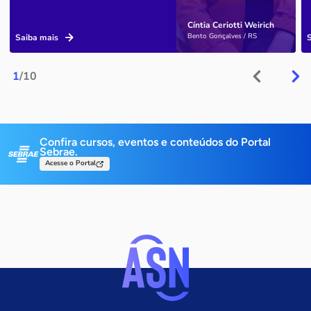
Cíntia Ceriotti Weirich
Bento Gonçalves / RS
Saiba mais
1
/10
Confira cursos, eventos e conteúdos do Portal
Sebrae.
Acesse o Portal