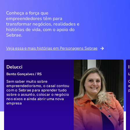
Conheça a força que
empreendedores têm para
transformar negócios, realidades e
histórias de vida, com o apoio do
Sebrae.
Veja essa e mais histórias em Personagens Sebrae
Delucci
Bento Gonçalves / RS
L
Sem saber muito sobre
empreendedorismo, o casal contou
com o Sebrae para aprender tudo
sobre o assunto, colocar o negócio
nos eixos e ainda abrir uma nova
empresa