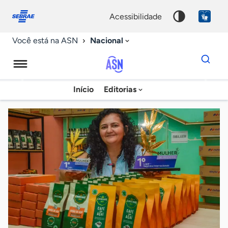
Fale
Acessibilidade
conosco
0
acessibilidade
9
Nacional
Você está na ASN
Dados
para
busca
Agência
Início
Editorias
Palavra
Sebrae
chave
de
Notícias