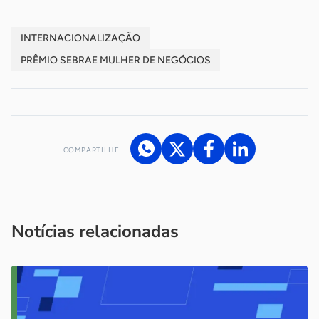
INTERNACIONALIZAÇÃO
PRÊMIO SEBRAE MULHER DE NEGÓCIOS
COMPARTILHE
Acesse nossos canais de atendimento
Ficou com alguma dúvida?
.
Se
você é um profissional da imprensa, entre em contato pelo
imprensa@sebrae.com.br
fale com a ASN em cada UF
ou
Notícias relacionadas