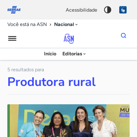
Fale
Acessibilidade
conosco
0
acessibilidade
9
Nacional
Você está na ASN
Dados
para
busca
Agência
Início
Editorias
Palavra
Sebrae
chave
de
5 resultados para
Produtora rural
Notícias