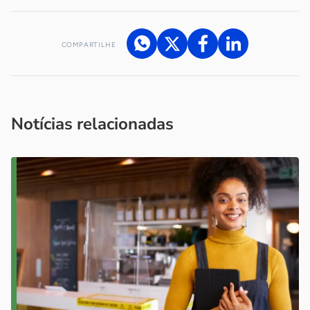
COMPARTILHE
Acesse nossos canais de atendimento
Ficou com alguma dúvida?
.
Se
você é um profissional da imprensa, entre em contato pelo
imprensa@sebrae.com.br
fale com a ASN em cada UF
ou
Notícias relacionadas