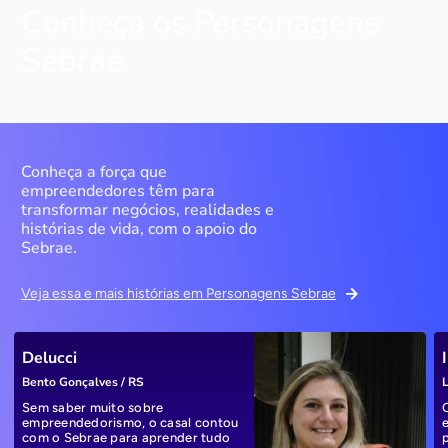
Conheça os Personagens
Sebrae
Conheça a força que
empreendedores têm para
transformar negócios, realidades e
histórias de vida, com o apoio do
Sebrae.
Veja essa e mais histórias em Personagens Sebrae
Delucci
Bento Gonçalves / RS
L
Sem saber muito sobre
empreendedorismo, o casal contou
com o Sebrae para aprender tudo