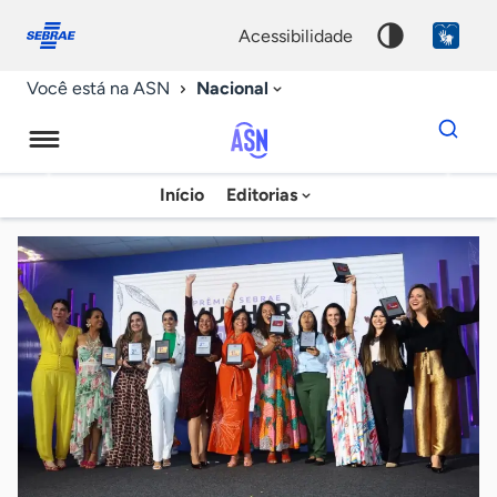
Fale
Acessibilidade
conosco
0
acessibilidade
9
Nacional
Você está na ASN
Dados
para
busca
Agência
Início
Editorias
Palavra
Sebrae
chave
de
Notícias