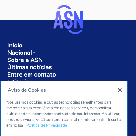
Início
Nacional
Sobre a ASN
Últimas notícias
Entre em contato
Editorias
Aviso de Cookies
Economia & Política
Inovação & Tecnologia
Nós usamos cookies e outras tecnologias semelhantes para
Cultura empreendedora
melhorar a sua experiência em nossos serviços, personalizar
publicidade e recomendar conteúdo de seu interesse. Ao utilizar
Dados
nossos serviços, você concorda com tal monitoramento descrito
Arquivo
em nossa
Política de Privacidade